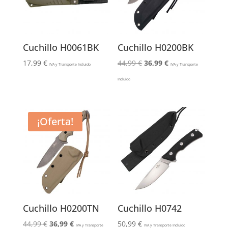
Cuchillo H0061BK
Cuchillo H0200BK
El
El
17,99
€
44,99
€
36,99
€
IVA y Transporte Incluido
IVA y Transporte
precio
precio
Incluido
original
actual
era:
es:
44,99 €.
36,99 €.
¡Oferta!
Cuchillo H0200TN
Cuchillo H0742
El
El
44,99
€
36,99
€
50,99
€
IVA y Transporte
IVA y Transporte Incluido