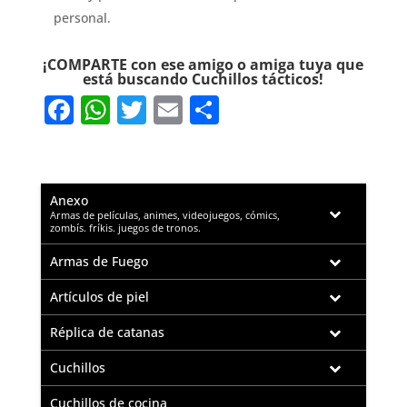
personal.
¡COMPARTE con ese amigo o amiga tuya que
está buscando Cuchillos tácticos!
F
W
T
E
S
a
h
w
m
h
c
at
it
ai
ar
e
s
te
l
e
Anexo
–
b
A
r
Armas de películas, animes, videojuegos, cómics,
zombís. fríkis. juegos de tronos.
o
p
Armas de Fuego
o
p
Artículos de piel
k
Réplica de catanas
Cuchillos
Cuchillos de cocina