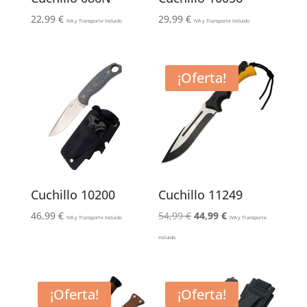
22,99
€
29,99
€
IVA y Transporte Incluido
IVA y Transporte Incluido
¡Oferta!
Cuchillo 10200
Cuchillo 11249
El
El
46,99
€
54,99
€
44,99
€
IVA y Transporte Incluido
IVA y Transporte
precio
precio
Incluido
original
actual
era:
es:
54,99 €.
44,99 €.
¡Oferta!
¡Oferta!