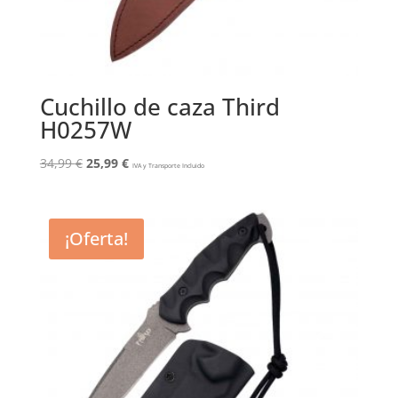
Cuchillo de caza Third
H0257W
El
El
34,99
€
25,99
€
IVA y Transporte Incluido
precio
precio
original
actual
era:
es:
¡Oferta!
34,99 €.
25,99 €.