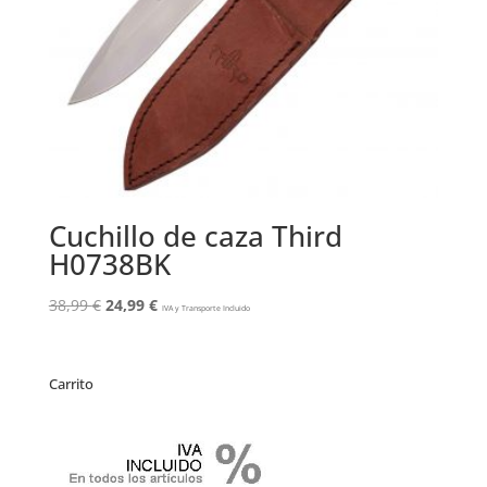
Cuchillo de caza Third
H0738BK
El
El
38,99
€
24,99
€
IVA y Transporte Incluido
precio
precio
original
actual
era:
es:
Carrito
38,99 €.
24,99 €.