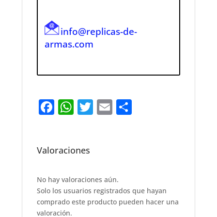
info@replicas-de-
armas.com
F
W
T
E
S
a
h
w
m
h
c
at
it
ai
ar
e
s
te
l
e
Valoraciones
b
A
r
o
p
No hay valoraciones aún.
Solo los usuarios registrados que hayan
o
p
comprado este producto pueden hacer una
k
valoración.