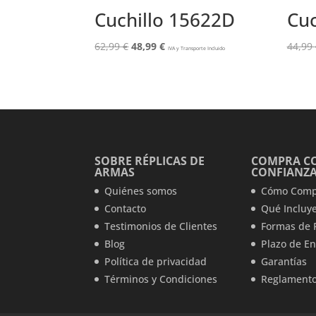
Cuchillo 15622D
Cuc
El
El
62,99
€
48,99
€
44,99
IVA y Transporte Incluido
precio
precio
original
actual
era:
es:
62,99 €.
48,99 €.
SOBRE RÉPLICAS DE
COMPRA C
ARMAS
CONFIANZ
Quiénes somos
Cómo Comp
Contacto
Qué Incluye
Testimonios de Clientes
Formas de 
Blog
Plazo de En
Política de privacidad
Garantías
Términos y Condiciones
Reglamento