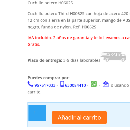
Cuchillo botero H0602S
Cuchillo botero Third H0062S con hoja de acero 420
12 cm con sierra en la parte superior, mango de AB
negro, funda de nylon. Ref. H0062S
IVA incluido, 2 años de garantía y te lo llevamos a ca
Gratis.
Plazo de entrega:
3-5 días laborables
Puedes comprar por:
957517033
-
630084410
-
-
o usando 
carrito.
Cuchillo
botero
Añadir al carrito
H0602S
cantidad