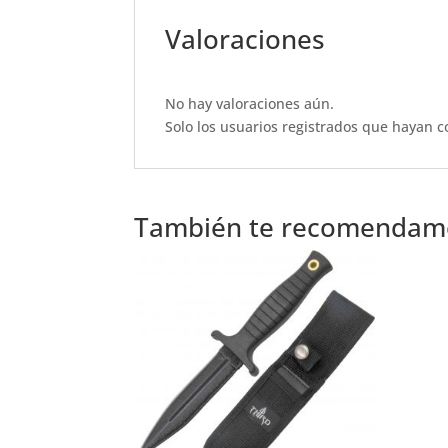
c
at
it
ai
ar
e
s
te
l
e
Valoraciones
b
A
r
o
p
No hay valoraciones aún.
o
p
Solo los usuarios registrados que hayan 
k
También te recomenda