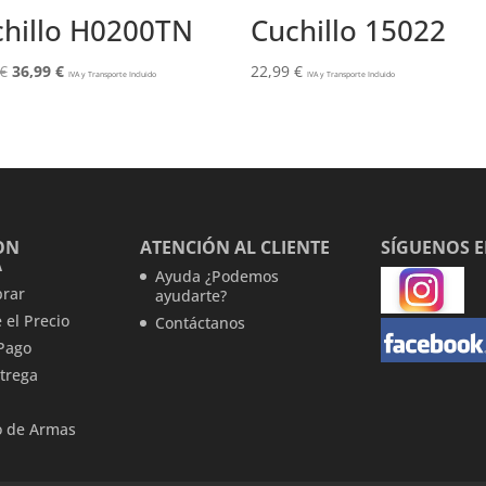
hillo H0200TN
Cuchillo 15022
El
El
€
36,99
€
22,99
€
IVA y Transporte Incluido
IVA y Transporte Incluido
precio
precio
original
actual
era:
es:
44,99 €.
36,99 €.
ON
ATENCIÓN AL CLIENTE
SÍGUENOS 
A
Ayuda ¿Podemos
rar
ayudarte?
 el Precio
Contáctanos
Pago
trega
 de Armas