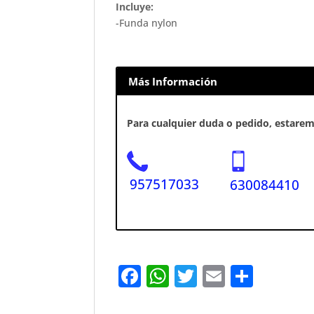
Incluye:
-Funda nylon
Más Información
Para cualquier duda o pedido, estaremo
957517033
630084410
F
W
T
E
S
a
h
w
m
h