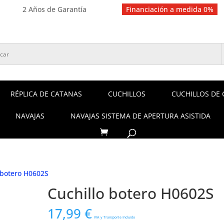
2 Años de Garantía
Financiación a medida 0%
RÉPLICA DE CATANAS
CUCHILLOS
CUCHILLOS DE 
NAVAJAS
NAVAJAS SISTEMA DE APERTURA ASISTIDA
 botero H0602S
Cuchillo botero H0602S
17,99
€
IVA y Transporte Incluido