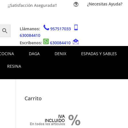
¿Necesitas Ayuda?
t
¡¡Satisfacción Asegurada!!
Llámanos:
957517033
630084410
Escríbenos:
630084410
COCINA
DAGA
DENIX
ESPADAS Y SABLES
RESINA
Carrito