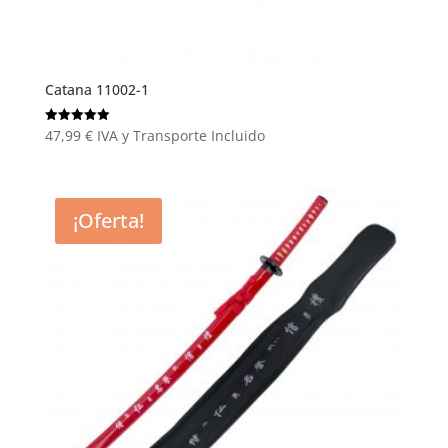
Catana 11002-1
47,99
€
IVA y Transporte Incluido
Valorado
con
5.00
de 5
¡Oferta!