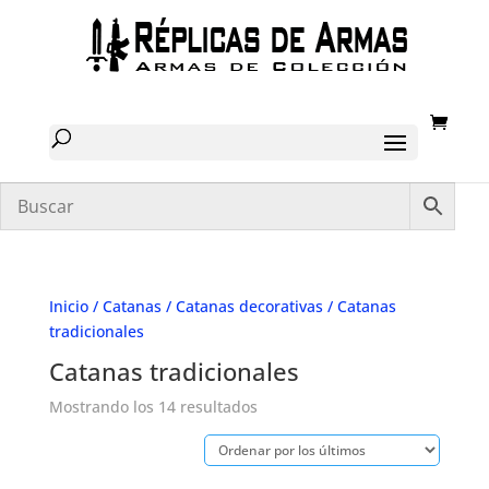
Inicio
/
Catanas
/
Catanas decorativas
/ Catanas
tradicionales
Catanas tradicionales
Ordenado
Mostrando los 14 resultados
por
los
últimos