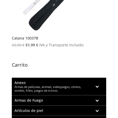
Catana 10037B
El
El
60,00
€
51,99
€
IVA y Transporte Incluido
precio
precio
original
actual
era:
es:
Carrito
60,00 €.
51,99 €.
Anexo
–
Armas de películas, animes, videojuegos, cómics,
zombís. fríkis. juegos de tronos.
Armas de Fuego
Artículos de piel