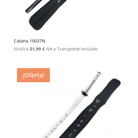
Catana 10037N
El
El
60,00
€
51,99
€
IVA y Transporte Incluido
precio
precio
original
actual
era:
es:
¡Oferta!
60,00 €.
51,99 €.