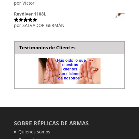
por Víctor
Valorado
con
5
de 5
Revólver 1108L
por SALVADOR GERMÁN
Valorado
con
5
de 5
Testimonios de Clientes
SOBRE RÉPLICAS DE ARMAS
Quiénes somos