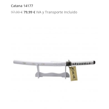
Catana 14177
El
El
97,00
€
79,99
€
IVA y Transporte Incluido
precio
precio
original
actual
era:
es:
97,00 €.
79,99 €.