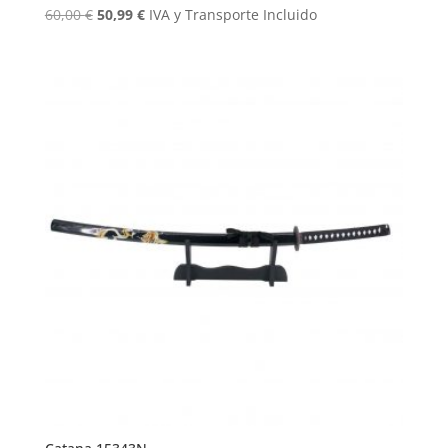
El
El
60,00
€
50,99
€
IVA y Transporte Incluido
precio
precio
original
actual
era:
es:
60,00 €.
50,99 €.