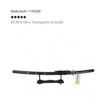
Wakizashi 11002M
45,99
€
IVA y Transporte Incluido
Valorado
con
5.00
de 5