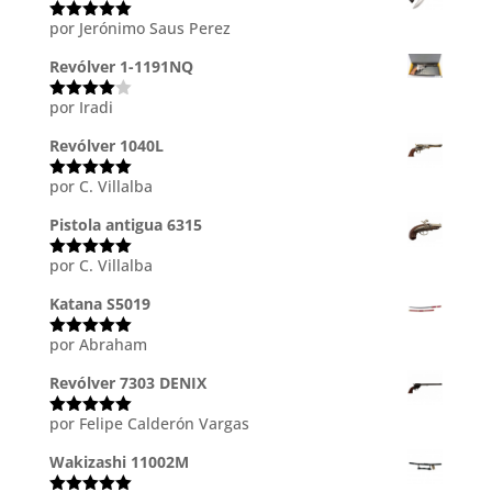
por Jerónimo Saus Perez
Valorado
con
5
de 5
Revólver 1-1191NQ
por Iradi
Valorado
con
4
de
5
Revólver 1040L
por C. Villalba
Valorado
con
5
de 5
Pistola antigua 6315
por C. Villalba
Valorado
con
5
de 5
Katana S5019
por Abraham
Valorado
con
5
de 5
Revólver 7303 DENIX
por Felipe Calderón Vargas
Valorado
con
5
de 5
Wakizashi 11002M