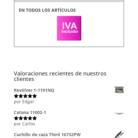
EN TODOS LOS ARTÍCULOS
Valoraciones recientes de nuestros
clientes
Revólver 1-1191NQ
por Edgar
Valorado
con
5
de 5
Catana 11002-1
por Carlos
Valorado
con
5
de 5
Cuchillo de caza Third 16732PW