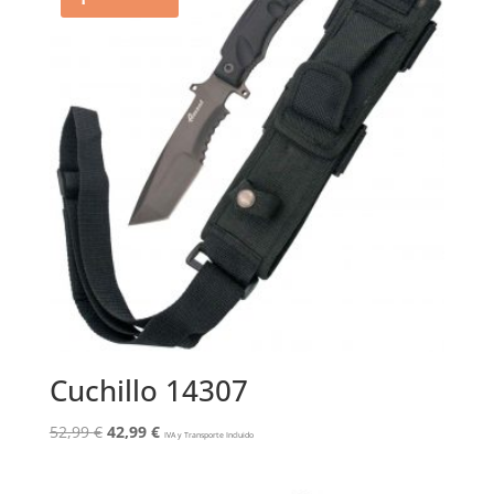
Cuchillo 14307
El
El
52,99
€
42,99
€
IVA y Transporte Incluido
precio
precio
original
actual