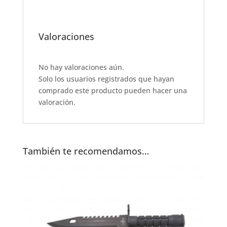
a
h
w
m
h
c
at
it
ai
ar
e
s
te
l
e
Valoraciones
b
A
r
o
p
No hay valoraciones aún.
Solo los usuarios registrados que hayan
o
p
comprado este producto pueden hacer una
k
valoración.
También te recomendamos…