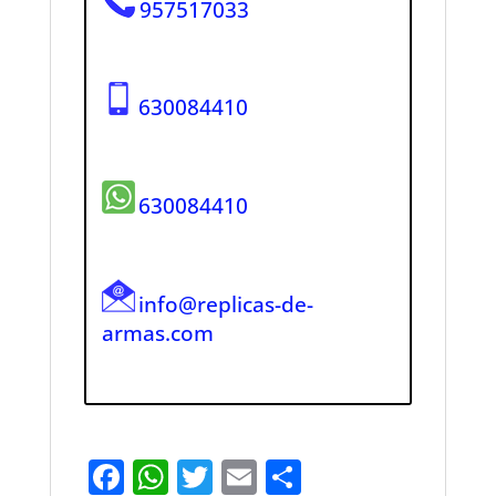
957517033
630084410
630084410
info@replicas-de-
armas.com
F
W
T
E
S