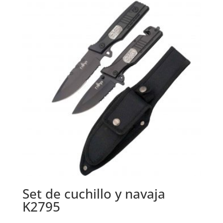
era:
es:
52,99 €.
42,99 €.
Set de cuchillo y navaja
K2795