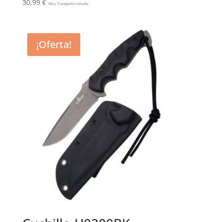
30,99
€
IVA y Transporte Incluido
¡Oferta!