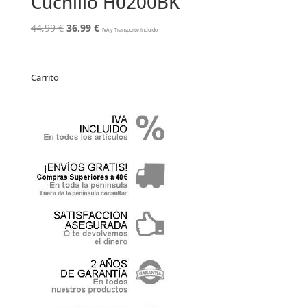
Cuchillo H0200BK
El
El
44,99
€
36,99
€
IVA y Transporte Incluido
precio
precio
original
actual
era:
es:
Carrito
44,99 €.
36,99 €.