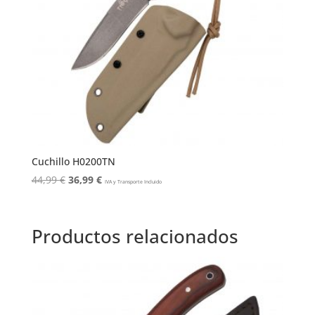
Cuchillo H0200TN
El
El
44,99
€
36,99
€
IVA y Transporte Incluido
precio
precio
original
actual
era:
es:
Productos relacionados
44,99 €.
36,99 €.