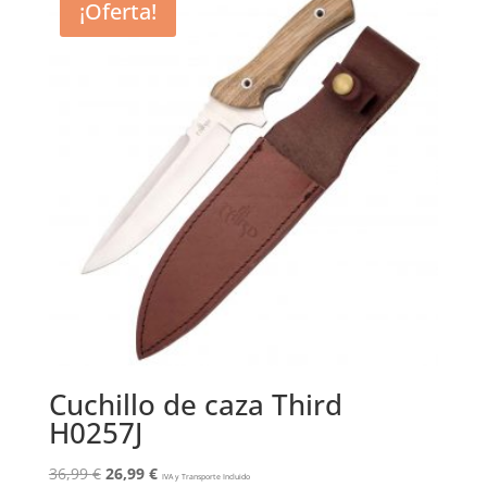
¡Oferta!
Cuchillo de caza Third
H0257J
El
El
36,99
€
26,99
€
IVA y Transporte Incluido