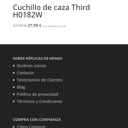
Cuchillo de caza Third
H0182W
El
El
32,99
€
27,99
€
IVA y Transporte Incluido
precio
precio
original
actual
era:
es:
32,99 €.
27,99 €.
SOBRE RÉPLICAS DE ARMAS
Quiénes somos
Contacto
Testimonios de Clientes
Blog
Política de privacidad
Términos y Condiciones
COMPRA CON CONFIANZA
Cómo Comprar