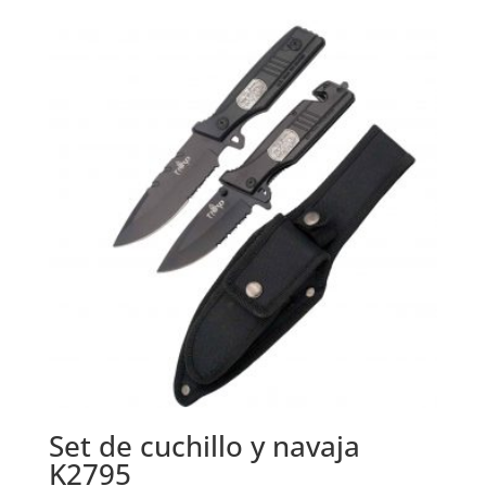
original
actual
era:
es:
38,99 €.
24,99 €.
Set de cuchillo y navaja
K2795