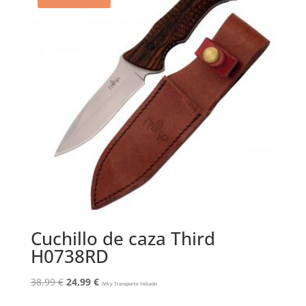
Cuchillo de caza Third
H0738RD
El
El
38,99
€
24,99
€
IVA y Transporte Incluido
precio
precio