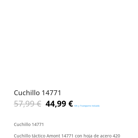
Cuchillo 14771
El
El
57,99
€
44,99
€
IVA y Transporte Incluido
precio
precio
original
actual
era:
es:
Cuchillo 14771
57,99 €.
44,99 €.
Cuchillo táctico Amont 14771 con hoja de acero 420