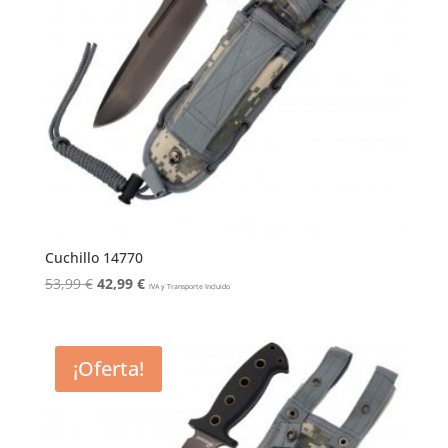
Cuchillo 14770
El
El
53,99
€
42,99
€
IVA y Transporte Incluido
precio
precio
original
actual
era:
es:
¡Oferta!
53,99 €.
42,99 €.