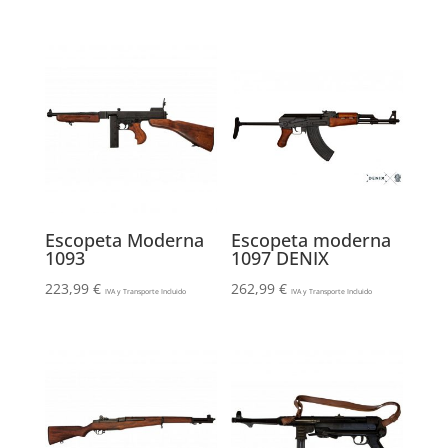
original
actual
era:
es:
era:
es:
294,99 €.
279,99 €.
279,99 €.
248,99 €.
Escopeta Moderna
Escopeta moderna
1093
1097 DENIX
223,99
€
262,99
€
IVA y Transporte Incluido
IVA y Transporte Incluido