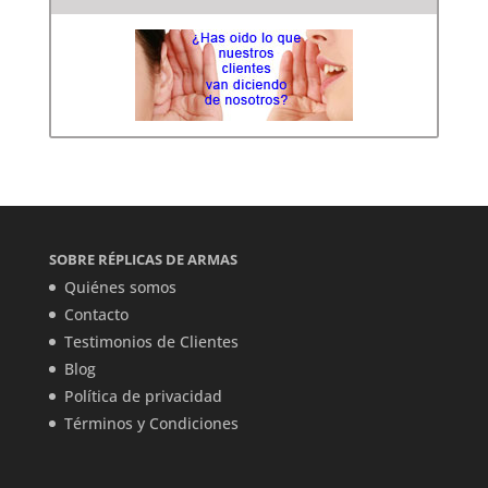
SOBRE RÉPLICAS DE ARMAS
Quiénes somos
Contacto
Testimonios de Clientes
Blog
Política de privacidad
Términos y Condiciones