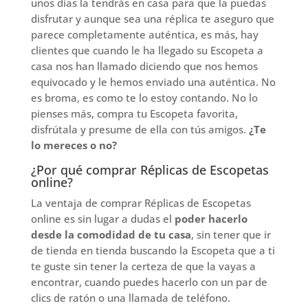
unos días la tendrás en casa para que la puedas
disfrutar y aunque sea una réplica te aseguro que
parece completamente auténtica, es más, hay
clientes que cuando le ha llegado su Escopeta a
casa nos han llamado diciendo que nos hemos
equivocado y le hemos enviado una auténtica. No
es broma, es como te lo estoy contando. No lo
pienses más, compra tu Escopeta favorita,
disfrútala y presume de ella con tús amigos.
¿Te
lo mereces o no?
¿Por qué comprar Réplicas de Escopetas
online?
La ventaja de comprar Réplicas de Escopetas
online es sin lugar a dudas el
poder hacerlo
desde la comodidad de tu casa
, sin tener que ir
de tienda en tienda buscando la Escopeta que a ti
te guste sin tener la certeza de que la vayas a
encontrar, cuando puedes hacerlo con un par de
clics de ratón o una llamada de teléfono.