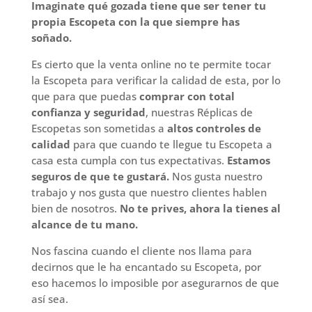
Imaginate qué gozada tiene que ser tener tu
propia Escopeta con la que siempre has
soñado.
Es cierto que la venta online no te permite tocar
la Escopeta para verificar la calidad de esta, por lo
que para que puedas
comprar con total
confianza y seguridad
, nuestras Réplicas de
Escopetas son sometidas a
altos controles de
calidad
para que cuando te llegue tu Escopeta a
casa esta cumpla con tus expectativas.
Estamos
seguros de que te gustará.
Nos gusta nuestro
trabajo y nos gusta que nuestro clientes hablen
bien de nosotros.
No te prives, ahora la tienes al
alcance de tu mano.
Nos fascina cuando el cliente nos llama para
decirnos que le ha encantado su Escopeta, por
eso hacemos lo imposible por asegurarnos de que
así sea.