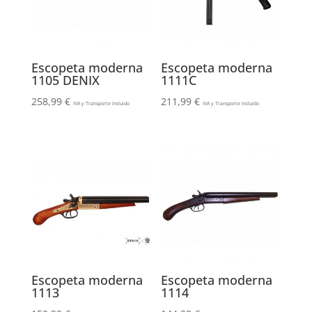
Escopeta moderna
Escopeta moderna
1105 DENIX
1111C
258,99
€
211,99
€
IVA y Transporte Incluido
IVA y Transporte Incluido
Escopeta moderna
Escopeta moderna
1113
1114