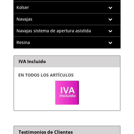
Kolser
Navajas
Navajas sistema de apertura asistida
Resina
IVA Incluido
EN TODOS LOS ARTÍCULOS
Testimonios de Clientes