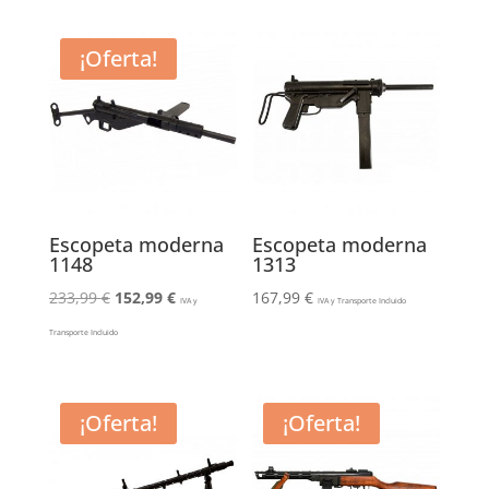
era:
es:
era:
es:
214,99 €.
197,99 €.
274,99 €.
234,99 €.
¡Oferta!
Escopeta moderna
Escopeta moderna
1148
1313
El
El
233,99
€
152,99
€
167,99
€
IVA y
IVA y Transporte Incluido
precio
precio
Transporte Incluido
original
actual
era:
es:
233,99 €.
152,99 €.
¡Oferta!
¡Oferta!