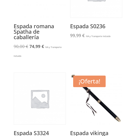
Espada romana
Espada S0236
Spatha de
99,99
€
caballería
IVA y Transporte Incluido
El
El
90,00
€
74,99
€
IVA y Transporte
precio
precio
Incluido
original
actual
era:
es:
90,00 €.
74,99 €.
¡Oferta!
Espada S3324
Espada vikinga