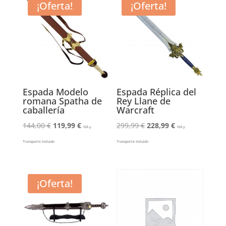
¡Oferta!
¡Oferta!
Espada Modelo
Espada Réplica del
romana Spatha de
Rey Llane de
caballería
Warcraft
El
El
El
El
144,00
€
119,99
€
299,99
€
228,99
€
IVA y
IVA y
precio
precio
precio
precio
Transporte Incluido
Transporte Incluido
original
actual
original
actual
era:
es:
era:
es:
144,00 €.
119,99 €.
299,99 €.
228,99 €.
¡Oferta!