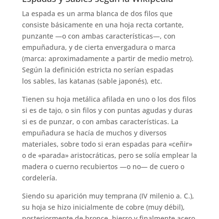
La espada es un arma blanca de dos filos que
consiste básicamente en una hoja recta cortante,
punzante —o con ambas características—, con
empuñadura, y de cierta envergadura o marca
(marca: aproximadamente a partir de medio metro).
Según la definición estricta no serían espadas
los sables, las katanas (sable japonés), etc.
Tienen su hoja metálica afilada en uno o los dos filos
si es de tajo, o sin filos y con puntas agudas y duras
si es de punzar, o con ambas características. La
empuñadura se hacía de muchos y diversos
materiales, sobre todo si eran espadas para «ceñir»
o de «parada» aristocráticas, pero se solía emplear la
madera o cuerno recubiertos —o no— de cuero o
cordelería.
Siendo su aparición muy temprana (IV milenio a. C.),
su hoja se hizo inicialmente de cobre (muy débil),
posteriormente de bronce, hierro y finalmente acero