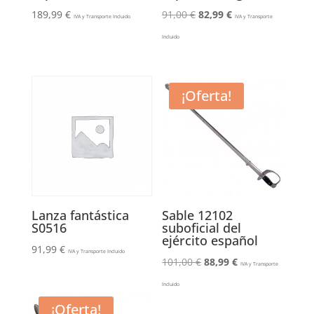
El
El
189,99
€
91,00
€
82,99
€
IVA y Transporte Incluido
IVA y Transporte
precio
precio
Incluido
original
actual
era:
es:
91,00 €.
82,99 €.
¡Oferta!
Lanza fantástica
Sable 12102
S0516
suboficial del
ejército español
91,99
€
IVA y Transporte Incluido
El
El
101,00
€
88,99
€
IVA y Transporte
precio
precio
Incluido
original
actual
¡Oferta!