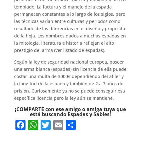
templado. La factura y el manejo de la espada
permanecen constantes a lo largo de los siglos, pero
las técnicas varían entre culturas y periodos como
resultado de las diferencias en el diseño y propósito
de la hoja. Los nombres dados a muchas espadas en
la mitología, literatura e historia reflejan el alto
prestigio del arma (ver listado de espadas).
Según la ley de seguridad nacional europea, poseer
una arma blanca (espadas) sin licencia de ella puede
costar una multa de 3000€ dependiendo del afiler y
la longitud de la espada y también de 2 a 7 años de
prisión. Curiosamente ya no se puede conseguir esa
específica licencia pero la ley aún se mantiene.
¡COMPARTE con ese amigo o amiga tuya que
está buscando Espadas y Sables!
F
W
T
E
S
a
h
w
m
h