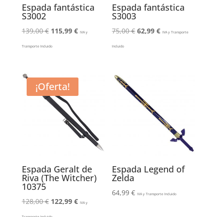
Espada fantástica
Espada fantástica
S3002
S3003
El
El
El
El
139,00
€
115,99
€
75,00
€
62,99
€
IVA y
IVA y Transporte
precio
precio
precio
precio
Transporte Incluido
Incluido
original
actual
original
actual
era:
es:
era:
es:
139,00 €.
115,99 €.
75,00 €.
62,99 €.
¡Oferta!
Espada Geralt de
Espada Legend of
Riva (The Witcher)
Zelda
10375
64,99
€
IVA y Transporte Incluido
El
El
128,00
€
122,99
€
IVA y
precio
precio
Transporte Incluido