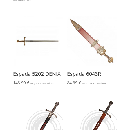
Transporte Incluido
original
actual
era:
es:
143,99 €.
123,99 €.
Espada 5202 DENIX
Espada 6043R
148,99
€
84,99
€
IVA y Transporte Incluido
IVA y Transporte Incluido