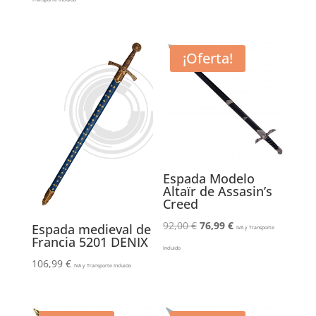
original
actual
era:
es:
128,00 €.
122,99 €.
¡Oferta!
Espada Modelo
Altaïr de Assasin’s
Creed
El
El
92,00
€
76,99
€
Espada medieval de
IVA y Transporte
Francia 5201 DENIX
precio
precio
Incluido
original
actual
106,99
€
IVA y Transporte Incluido
era:
es:
92,00 €.
76,99 €.