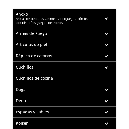
c
at
it
ai
ar
e
s
te
l
e
Anexo
–
b
A
r
Armas de películas, animes, videojuegos, cómics,
zombís. fríkis. juegos de tronos.
o
p
Armas de Fuego
o
p
Artículos de piel
k
Réplica de catanas
Cuchillos
Cuchillos de cocina
Daga
Denix
Espadas y Sables
Kolser