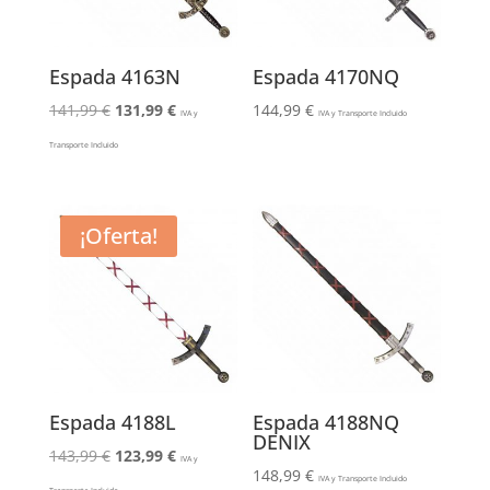
Espada 4163N
Espada 4170NQ
El
El
141,99
€
131,99
€
144,99
€
IVA y
IVA y Transporte Incluido
precio
precio
Transporte Incluido
original
actual
era:
es:
141,99 €.
131,99 €.
¡Oferta!
Espada 4188L
Espada 4188NQ
DENIX
El
El
143,99
€
123,99
€
IVA y
148,99
€
precio
precio
IVA y Transporte Incluido