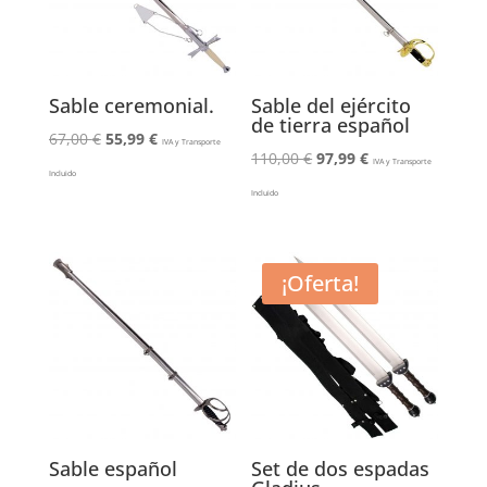
Sable ceremonial.
Sable del ejército
de tierra español
El
El
67,00
€
55,99
€
IVA y Transporte
El
El
110,00
€
97,99
€
precio
precio
IVA y Transporte
Incluido
precio
precio
original
actual
Incluido
original
actual
era:
es:
era:
es:
67,00 €.
55,99 €.
110,00 €.
97,99 €.
¡Oferta!
Sable español
Set de dos espadas