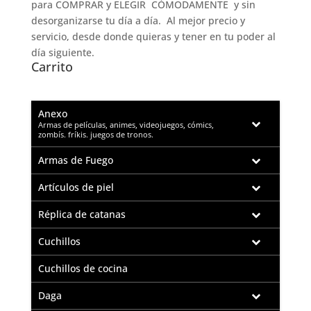
para COMPRAR y ELEGIR CÓMODAMENTE y sin
desorganizarse tu día a día. Al mejor precio y
servicio, desde donde quieras y tener en tu poder al
día siguiente.
Carrito
Anexo
–
Armas de películas, animes, videojuegos, cómics,
zombís. fríkis. juegos de tronos.
Armas de Fuego
Artículos de piel
Réplica de catanas
Cuchillos
Cuchillos de cocina
Daga