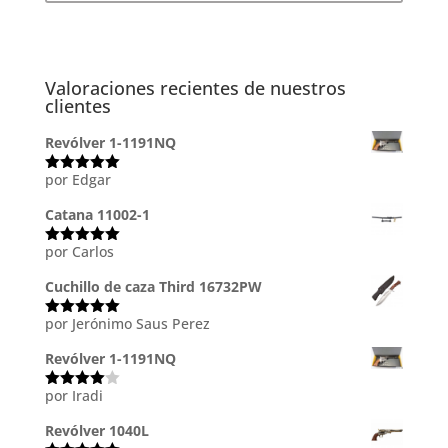
Valoraciones recientes de nuestros
clientes
Revólver 1-1191NQ
por Edgar
Valorado
con
5
de 5
Catana 11002-1
por Carlos
Valorado
con
5
de 5
Cuchillo de caza Third 16732PW
por Jerónimo Saus Perez
Valorado
con
5
de 5
Revólver 1-1191NQ
por Iradi
Valorado
con
4
de
5
Revólver 1040L