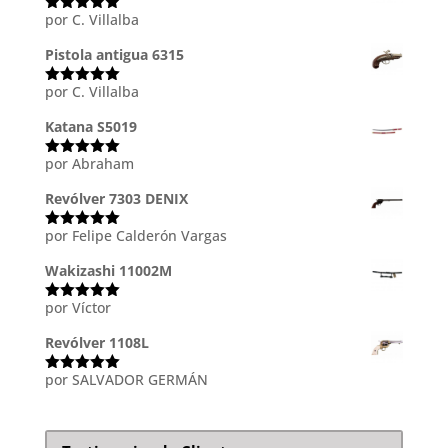
por C. Villalba
Valorado
con
5
de 5
Pistola antigua 6315
por C. Villalba
Valorado
con
5
de 5
Katana S5019
por Abraham
Valorado
con
5
de 5
Revólver 7303 DENIX
por Felipe Calderón Vargas
Valorado
con
5
de 5
Wakizashi 11002M
por Víctor
Valorado
con
5
de 5
Revólver 1108L
por SALVADOR GERMÁN
Valorado
con
5
de 5