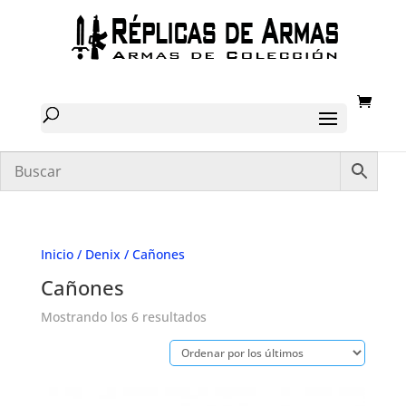
Inicio
/
Denix
/ Cañones
Cañones
Ordenado
Mostrando los 6 resultados
por
los
últimos