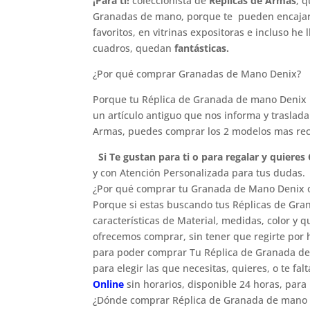
¡Para ti!
coleccionista de
Réplicas de Armas
, 
Granadas de mano, porque te pueden encajar p
favoritos, en vitrinas expositoras e incluso h
cuadros, quedan
fantásticas.
¿Por qué comprar Granadas de Mano Denix?
Porque tu Réplica de Granada de mano Denix l
un artículo antiguo que nos informa y traslada
Armas, puedes comprar los 2 modelos mas reco
Si Te gustan para ti o para regalar y quier
y con Atención Personalizada para tus dudas.
¿Por qué comprar tu Granada de Mano Denix 
Porque si estas buscando tus Réplicas de Gra
características de Material, medidas, color y 
ofrecemos comprar, sin tener que regirte por h
para poder comprar Tu Réplica de Granada de M
para elegir las que necesitas, quieres, o te f
Online
sin horarios, disponible 24 horas, para
¿Dónde comprar Réplica de Granada de mano D