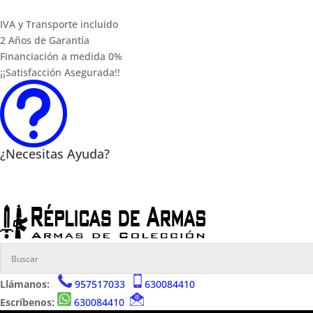
IVA y Transporte incluido
2 Años de Garantía
Financiación a medida 0%
¡¡Satisfacción Asegurada!!
t
¿Necesitas Ayuda?
Llámanos:
957517033
630084410
Escríbenos:
630084410