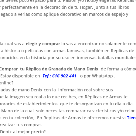
que tienes poco espacio para tu Pasión y/o Hobby elige las Réplicas
erfectamente en la decoración de tu Hogar, junto a tus libros
e llegado a verlas como aplique decorativo en marcos de espejo y
a cual vas a
elegir y comprar
lo vas a encontrar no solamente co
 a historia o películas con armas famosas, también en Replicas de
nocidos en la historia por su uso en inmensas batallas mundiales
es Comprar tu Réplica de Granada de Mano Denix
de forma a cómo
 Estoy disponible en
Tef.: 616 902 441
o por WhatsApp
.
online?
nadas de mano Denix con la información real sobre sus
que la imagen sea real a lo que recibes, en Réplicas de Armas te
orarios de establecimientos, que te desorganizan en tu día a día,
ano de la cual solo necesitas comparar características y/o color
alta en tu colección; En Replicas de Armas te ofrecemos nuestra
Tie
 realizar tus compras.
enix al mejor precio?