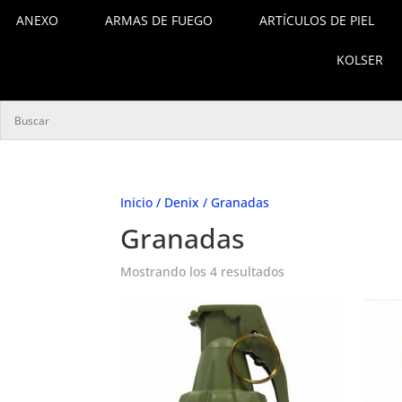
ANEXO
ARMAS DE FUEGO
ARTÍCULOS DE PIEL
KOLSER
Inicio
/
Denix
/ Granadas
Granadas
Ordenado
Mostrando los 4 resultados
por
los
últimos