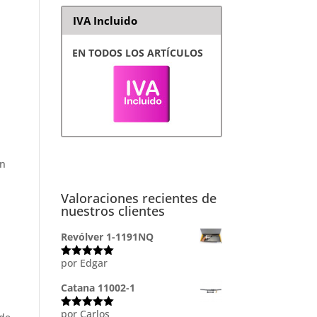
IVA Incluido
EN TODOS LOS ARTÍCULOS
ón
Valoraciones recientes de
nuestros clientes
Revólver 1-1191NQ
por Edgar
Valorado
con
5
de 5
Catana 11002-1
por Carlos
Valorado