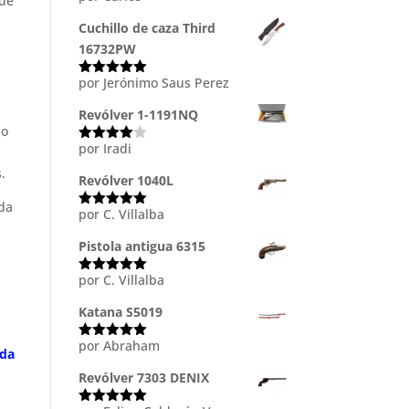
 de
con
5
de 5
Cuchillo de caza Third
16732PW
por Jerónimo Saus Perez
Valorado
con
5
de 5
Revólver 1-1191NQ
mo
por Iradi
Valorado
con
4
de
.
5
Revólver 1040L
da
por C. Villalba
Valorado
con
5
de 5
Pistola antigua 6315
por C. Villalba
Valorado
con
5
de 5
Katana S5019
.
por Abraham
Valorado
nda
con
5
de 5
Revólver 7303 DENIX