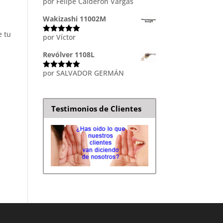
por Felipe Calderón Vargas
Valorado
con
5
de 5
Wakizashi 11002M
 tu
por Víctor
Valorado
con
5
de 5
Revólver 1108L
por SALVADOR GERMÁN
Valorado
con
5
de 5
Testimonios de Clientes