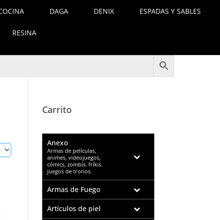
COCINA
DAGA
DENIX
ESPADAS Y SABLES
RESINA
Carrito
Anexo
–
Armas de películas,
animes, videojuegos,
cómics, zombís. fríkis.
juegos de tronos.
Armas de Fuego
Artículos de piel