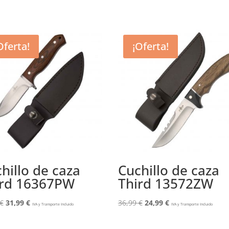
Oferta!
¡Oferta!
hillo de caza
Cuchillo de caza
ird 16367PW
Third 13572ZW
El
El
El
El
€
31,99
€
36,99
€
24,99
€
IVA y Transporte Incluido
IVA y Transporte Incluido
precio
precio
precio
precio
original
actual
original
actual