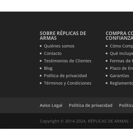
era:
es:
57,99 €.
36,99 €.
SOBRE RÉPLICAS DE
COMPRA C
ARMAS
CONFIANZ
Quiénes somos
Cómo Comp
Contacto
Qué Incluye
Testimonios de Clientes
Formas de 
Blog
Plazo de En
Política de privacidad
Garantías
Términos y Condiciones
Reglamento
Aviso Legal
Política de privacidad
Políti
Copyright © 2014-2024, RÉPLICAS DE ARMAS - 