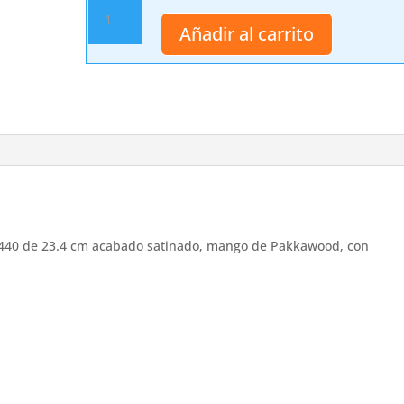
Cuchillo
de
Añadir al carrito
caza
Third
16732PW
cantidad
o 440 de 23.4 cm acabado satinado, mango de Pakkawood, con