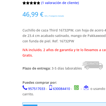
(
1
valoración de cliente)
Valorado
1
con
5.00
de
46,99
€
5 en base
IVA y Transporte Incluido
a
valoración
de un
cliente
Cuchillo de caza Third 16732PW, con hoja de acero 
de 23.4 cm acabado satinado, mango de Pakkawood
con funda de piel. Ref. 16732PW
IVA incluido, 2 años de garantía y te lo llevamos a ca
Gratis.
Plazo de entrega:
3-5 días laborables
Puedes comprar por:
957517033
-
630084410
-
-
o usando 
carrito.