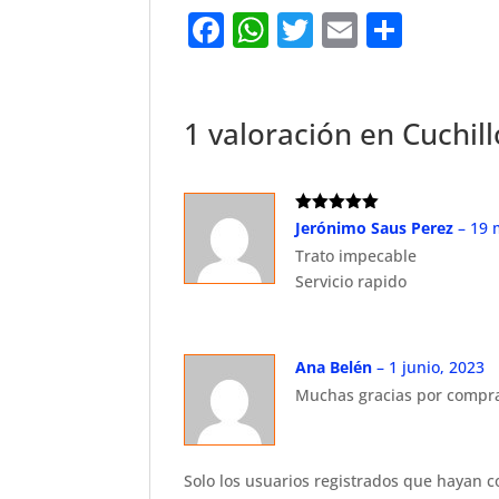
F
W
T
E
S
a
h
w
m
h
c
at
it
ai
ar
e
s
te
l
e
1 valoración en
Cuchil
b
A
r
o
p
Valorado
Jerónimo Saus Perez
–
19 
o
p
con
5
de 5
Trato impecable
k
Servicio rapido
Ana Belén
–
1 junio, 2023
Muchas gracias por compra
Solo los usuarios registrados que hayan 