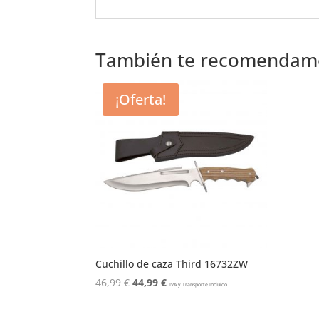
También te recomenda
¡Oferta!
Cuchillo de caza Third 16732ZW
El
El
46,99
€
44,99
€
IVA y Transporte Incluido
precio
precio
original
actual