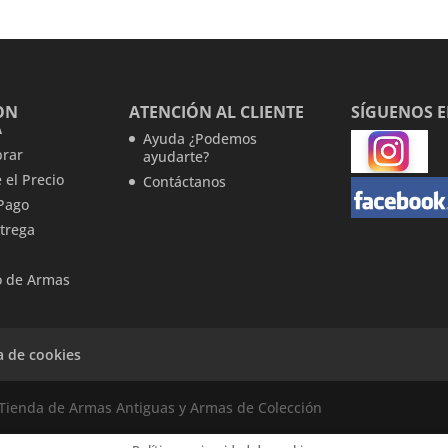
era:
es:
era:
es:
47,99 €.
31,99 €.
36,99 €.
24,99 €.
ON
ATENCIÓN AL CLIENTE
SÍGUENOS 
A
Ayuda ¿Podemos
rar
ayudarte?
 el Precio
Contáctanos
Pago
trega
 de Armas
ca de cookies
Tienda de Armas Antiguas y Armas de Colección