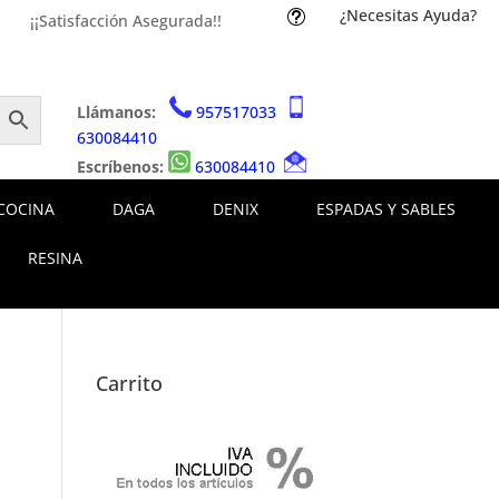
¿Necesitas Ayuda?
t
¡¡Satisfacción Asegurada!!
Llámanos:
957517033
630084410
Escríbenos:
630084410
COCINA
DAGA
DENIX
ESPADAS Y SABLES
RESINA
Carrito