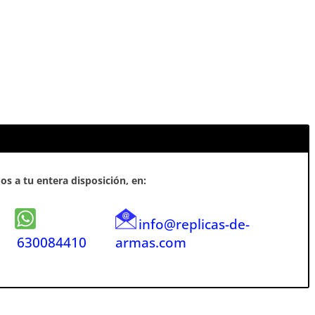
s a tu entera disposición, en:
info@replicas-de-
630084410
armas.com