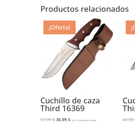
era:
es:
Productos relacionados
46,99 €.
44,99 €.
¡Oferta!
¡
Cuchillo de caza
Cuc
Third 16369
Th
El
El
57,99
€
36,99
€
47,99
IVA y Transporte Incluido
precio
precio
original
actual