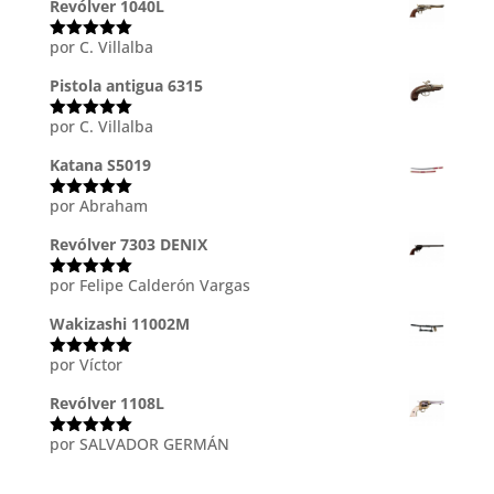
5
Revólver 1040L
por C. Villalba
Valorado
con
5
de 5
Pistola antigua 6315
por C. Villalba
Valorado
con
5
de 5
Katana S5019
por Abraham
Valorado
con
5
de 5
Revólver 7303 DENIX
por Felipe Calderón Vargas
Valorado
con
5
de 5
Wakizashi 11002M
por Víctor
Valorado
con
5
de 5
Revólver 1108L
por SALVADOR GERMÁN
Valorado
con
5
de 5