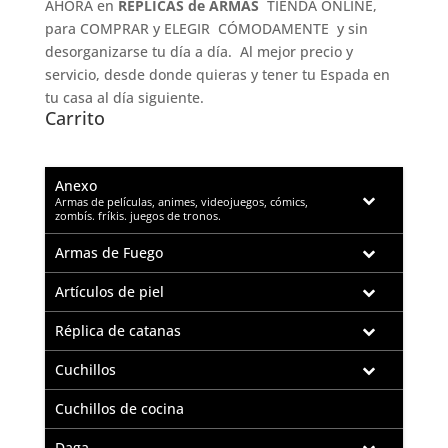
AHORA en
RÉPLICAS de ARMAS
TIENDA ONLINE,
para COMPRAR y ELEGIR CÓMODAMENTE y sin
desorganizarse tu día a día. Al mejor precio y
servicio, desde donde quieras y tener tu Espada en
tu casa al día siguiente.
Carrito
Anexo
–
Armas de películas, animes, videojuegos, cómics,
zombís. fríkis. juegos de tronos.
Armas de Fuego
Artículos de piel
Réplica de catanas
Cuchillos
Cuchillos de cocina
Daga