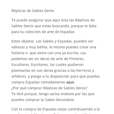
original
actual
era:
es:
Réplicas de Sables Denix
91,00 €.
77,99 €.
Te puedo asegurar que aquí esta las Réplicas de
Sables Denix que estas buscando, porque te falta
para tu colección de arte de Espadas
Estos objetos, Los Sables y Espadas, pueden ser
valiosas y muy bellas, lo mismo puedes crear una
historia o que viene con una ya escrita. Las
podemos ver en obras de arte de Pintores,
Escultores, Escritores, los cuales pudieron
plasmarlas en sus obras gracias a los herreros y
orfebres. y pongo a tu disposición para que puedas
compra Espadas cómodamente
aqui.
¿Por qué comprar Réplicas de Sables Denix?
Te diré porque, tengo varios motivos por los que
puedes comprar tu Sable Decorativo.
Con la compra de Espadas estas contribuyendo a la