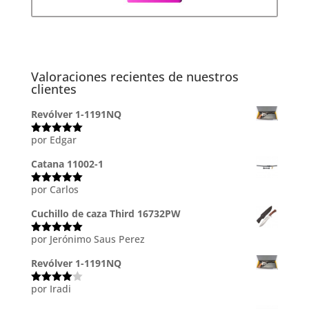
Valoraciones recientes de nuestros
clientes
Revólver 1-1191NQ
por Edgar
Valorado
con
5
de 5
Catana 11002-1
por Carlos
Valorado
con
5
de 5
Cuchillo de caza Third 16732PW
por Jerónimo Saus Perez
Valorado
con
5
de 5
Revólver 1-1191NQ
por Iradi
Valorado
con
4
de