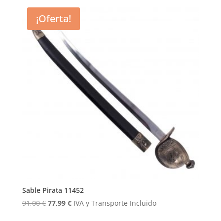
era:
es:
¡Oferta!
99,99 €.
87,99 €.
Sable Pirata 11452
El
El
91,00
€
77,99
€
IVA y Transporte Incluido
precio
precio