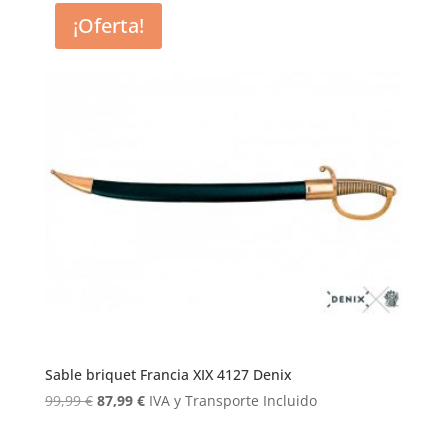
¡Oferta!
Sable briquet Francia XIX 4127 Denix
El
El
99,99
€
87,99
€
IVA y Transporte Incluido
precio
precio
original
actual