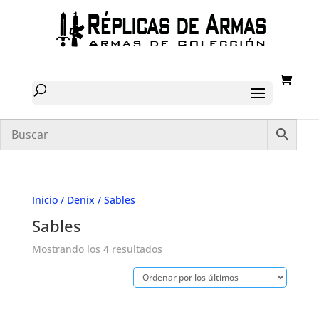
Inicio
/
Denix
/ Sables
Sables
Ordenado
Mostrando los 4 resultados
por
los
últimos