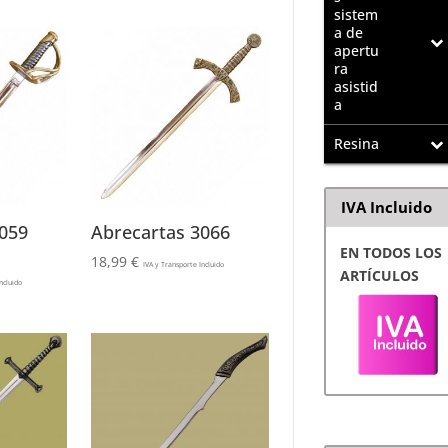
sistem
a de
apertu
ra
asistid
a
Resina
IVA Incluido
059
Abrecartas 3066
EN TODOS LOS
18,99
€
IVA y Transporte Incluido
ARTÍCULOS
ncluido