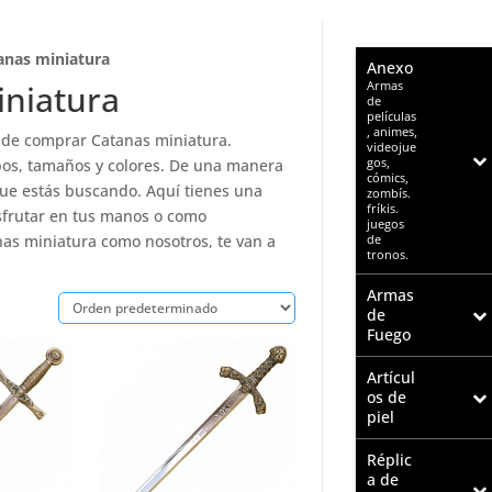
anas miniatura
Anexo
–
Armas
iniatura
de
películas
, animes,
onde comprar Catanas miniatura.
videojue
gos,
ipos, tamaños y colores. De una manera
cómics,
que estás buscando. Aquí tienes una
zombís.
fríkis.
sfrutar en tus manos o como
juegos
de
nas miniatura como nosotros, te van a
tronos.
Armas
de
Fuego
Artícul
os de
piel
Réplic
a de