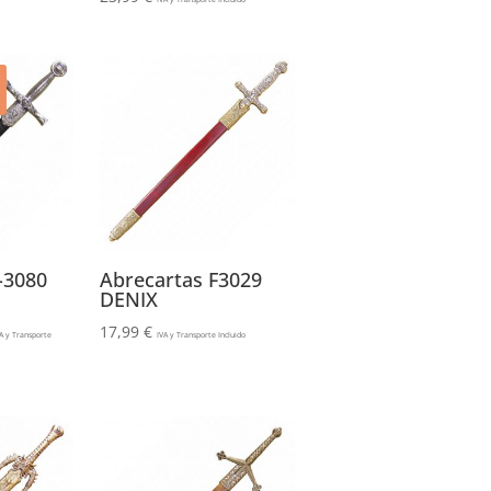
-3080
Abrecartas F3029
DENIX
17,99
€
A y Transporte
IVA y Transporte Incluido
recio
ctual
s:
2,99 €.