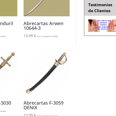
Testimonios
de Clientes
nduril
Abrecartas Arwen
10644-3
13,99
€
ncluido
IVA y Transporte Incluido
-3030
Abrecartas F-3059
DENIX
ncluido
23,99
€
IVA y Transporte Incluido