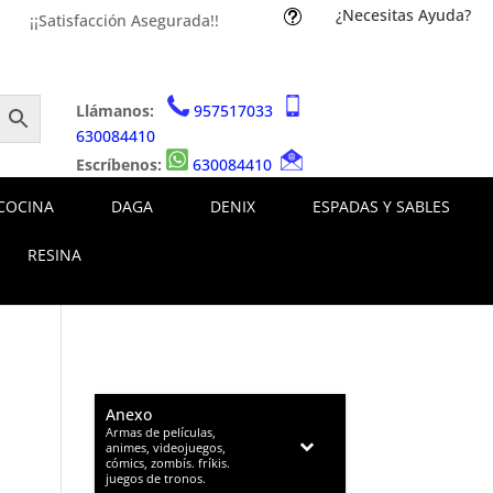
¿Necesitas Ayuda?
t
¡¡Satisfacción Asegurada!!
Llámanos:
957517033
630084410
Escríbenos:
630084410
COCINA
DAGA
DENIX
ESPADAS Y SABLES
RESINA
Anexo
–
Armas de películas,
animes, videojuegos,
cómics, zombís. fríkis.
juegos de tronos.