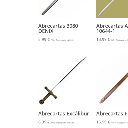
Abrecartas 3080
Abrecartas A
DENIX
10644-1
5,99
€
13,99
€
IVA y Transporte Incluido
IVA y Transporte I
Abrecartas Excálibur
Abrecartas F
6,99
€
15,99
€
IVA y Transporte Incluido
IVA y Transporte I