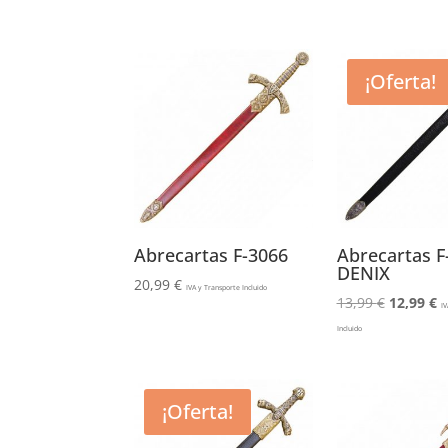
¡Oferta!
Abrecartas F-3066
Abrecartas F
DENIX
20,99
€
IVA y Transporte Incluido
El
El
13,99
€
12,99
€
IV
precio
p
Incluido
original
a
era:
e
13,99 €.
1
¡Oferta!