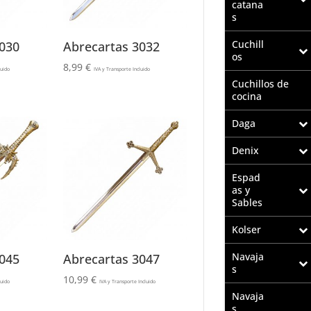
catana
s
Cuchill
030
Abrecartas 3032
os
8,99
€
luido
IVA y Transporte Incluido
Cuchillos de
cocina
Daga
Denix
Espad
as y
Sables
Kolser
Navaja
045
Abrecartas 3047
s
10,99
€
luido
IVA y Transporte Incluido
Navaja
s