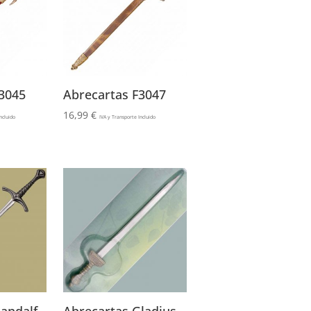
3045
Abrecartas F3047
16,99
€
ncluido
IVA y Transporte Incluido
andalf
Abrecartas Gladius