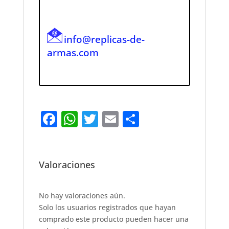
info@replicas-de-
armas.com
F
W
T
E
S
a
h
w
m
h
c
at
it
ai
ar
e
s
te
l
e
Valoraciones
b
A
r
o
p
No hay valoraciones aún.
Solo los usuarios registrados que hayan
o
p
comprado este producto pueden hacer una