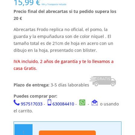
15,99
€
IVA y Transporte Incluido
Precio final del abrecartas si tu pedido supera los
20 €
Abrecartas Frodo replica no oficial, el pomo, la
guarda y la empuñadura son de color níquel . El
tamaño total es de 21cm de hoja en acero con un
dibujo en la hoja, presentado con blíster.
IVA incluido, 2 años de garantía y te lo llevamos a
casa Gratis.
Plazo de entrega:
3-5 días laborables
Puedes comprar por:
957517033
-
630084410
-
-
o usando
el carrito.
Abrecartas
Frodo