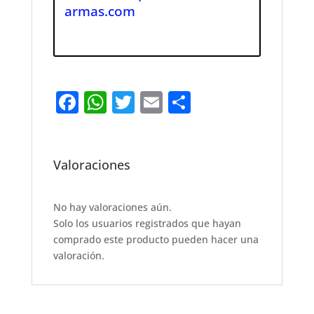
armas.com
F
W
T
E
S
a
h
w
m
h
c
at
it
ai
ar
e
s
te
l
e
Valoraciones
b
A
r
o
p
No hay valoraciones aún.
Solo los usuarios registrados que hayan
o
p
comprado este producto pueden hacer una
k
valoración.