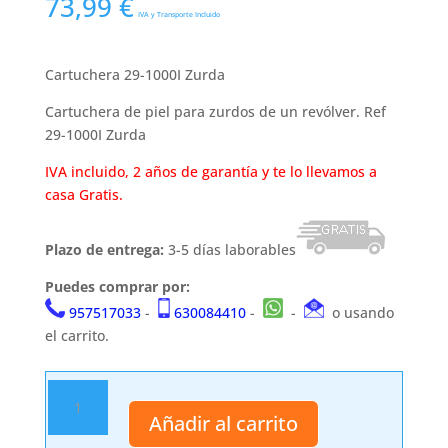
73,99
€
IVA y Transporte Incluido
Cartuchera 29-1000I Zurda
Cartuchera de piel para zurdos de un revólver. Ref
29-1000I Zurda
IVA incluido, 2 años de garantía y te lo llevamos a
casa Gratis.
Plazo de entrega:
3-5 días laborables
Puedes comprar por:
957517033
-
630084410
-
-
o usando
el carrito.
Cartuchera
29-
Añadir al carrito
1000I