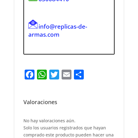
info@replicas-de-
armas.com
F
W
T
E
S
a
h
w
m
h
c
at
it
ai
ar
e
s
te
l
e
Valoraciones
b
A
r
o
p
No hay valoraciones aún.
Solo los usuarios registrados que hayan
o
p
comprado este producto pueden hacer una