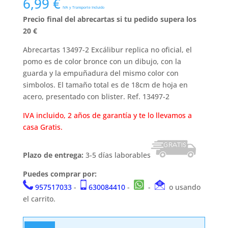
6,99
€
IVA y Transporte Incluido
Precio final del abrecartas si tu pedido supera los
20 €
Abrecartas 13497-2 Excálibur replica no oficial, el
pomo es de color bronce con un dibujo, con la
guarda y la empuñadura del mismo color con
simbolos. El tamaño total es de 18cm de hoja en
acero, presentado con blister. Ref. 13497-2
IVA incluido, 2 años de garantía y te lo llevamos a
casa Gratis.
Plazo de entrega:
3-5 días laborables
Puedes comprar por:
957517033
-
630084410
-
-
o usando
el carrito.
Abrecartas