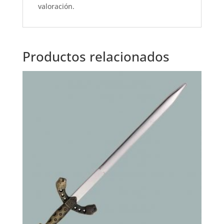
k
valoración.
Productos relacionados