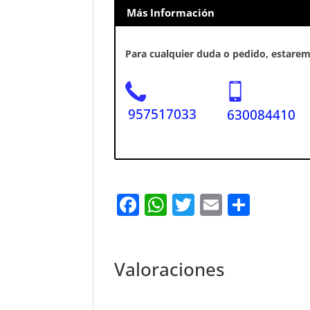
Más Información
Para cualquier duda o pedido, estaremo
957517033
630084410
F
W
T
E
S
a
h
w
m
h
c
at
it
ai
ar
e
s
te
l
e
Valoraciones
b
A
r