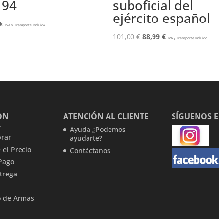
194
suboficial del
ejército español
€
IVA y Transporte Incluido
El
El
101,00
€
88,99
€
IVA y Transporte Incluido
precio
precio
original
actual
era:
es:
101,00 €.
88,99 €.
ON
ATENCIÓN AL CLIENTE
SÍGUENOS 
A
Ayuda ¿Podemos
rar
ayudarte?
 el Precio
Contáctanos
Pago
trega
 de Armas