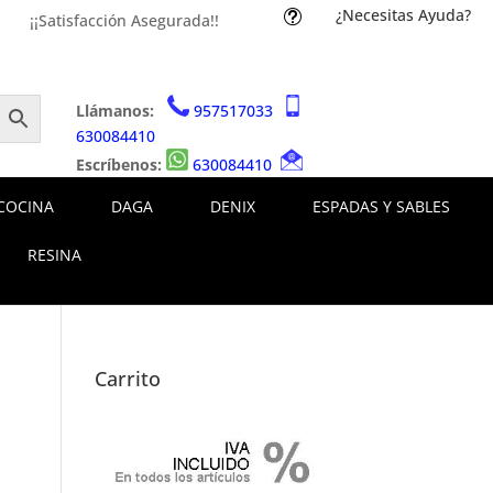
¿Necesitas Ayuda?
t
¡¡Satisfacción Asegurada!!
Llámanos:
957517033
630084410
Escríbenos:
630084410
COCINA
DAGA
DENIX
ESPADAS Y SABLES
RESINA
Carrito