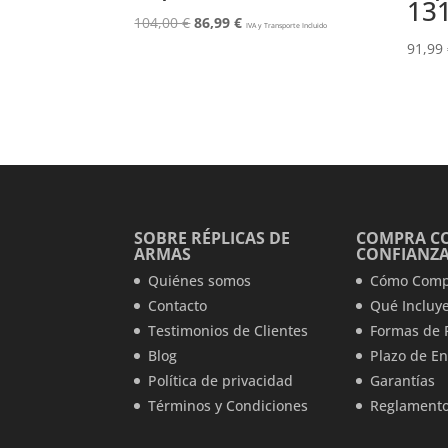
13
El
El
104,00
€
86,99
€
IVA y Transporte Incluido
precio
precio
91,99
original
actual
era:
es:
104,00 €.
86,99 €.
SOBRE RÉPLICAS DE
COMPRA C
ARMAS
CONFIANZ
Quiénes somos
Cómo Comp
Contacto
Qué Incluye
Testimonios de Clientes
Formas de 
Blog
Plazo de En
Política de privacidad
Garantías
Términos y Condiciones
Reglamento