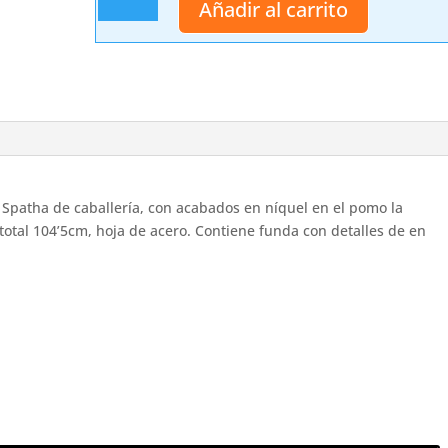
Añadir al carrito
romana
Spatha
de
caballería
cantidad
atha de caballería, con acabados en níquel en el pomo la
tal 104’5cm, hoja de acero. Contiene funda con detalles de en