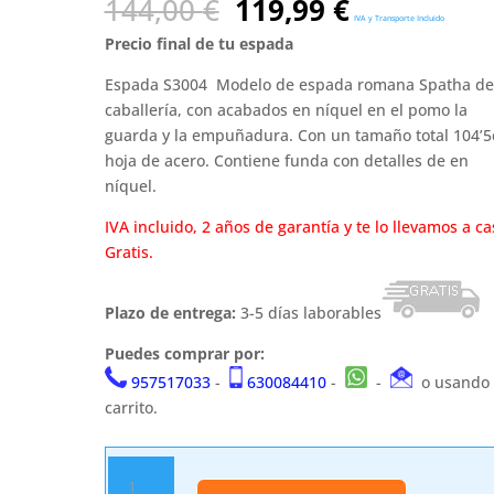
El
El
144,00
€
119,99
€
IVA y Transporte Incluido
precio
precio
Precio final de tu espada
original
actual
era:
es:
Espada S3004 Modelo de espada romana Spatha de
144,00 €.
119,99 €.
caballería, con acabados en níquel en el pomo la
guarda y la empuñadura. Con un tamaño total 104’5
hoja de acero. Contiene funda con detalles de en
níquel.
IVA incluido, 2 años de garantía y te lo llevamos a ca
Gratis.
Plazo de entrega:
3-5 días laborables
Puedes comprar por:
957517033
-
630084410
-
-
o usando 
carrito.
Espada
Modelo