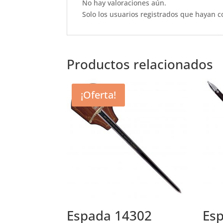
o
p
No hay valoraciones aún.
o
p
Solo los usuarios registrados que hayan 
k
Productos relacionados
¡Oferta!
Espada 14302
Esp