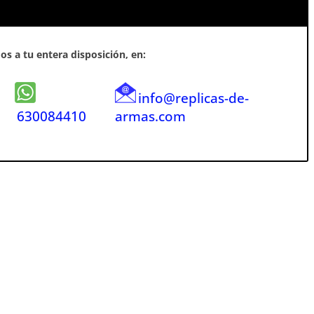
s a tu entera disposición, en:
info@replicas-de-
630084410
armas.com