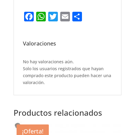
F
W
T
E
S
a
h
w
m
h
c
at
it
ai
ar
e
s
te
l
e
Valoraciones
b
A
r
o
p
No hay valoraciones aún.
Solo los usuarios registrados que hayan
o
p
comprado este producto pueden hacer una
k
valoración.
Productos relacionados
¡Oferta!