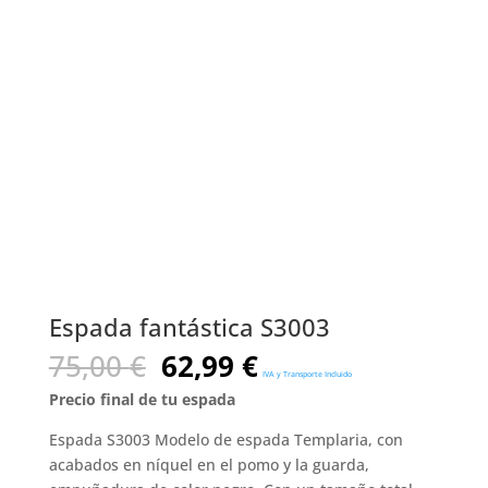
Espada fantástica S3003
El
El
75,00
€
62,99
€
IVA y Transporte Incluido
precio
precio
Precio final de tu espada
original
actual
era:
es:
Espada S3003 Modelo de espada Templaria, con
75,00 €.
62,99 €.
acabados en níquel en el pomo y la guarda,