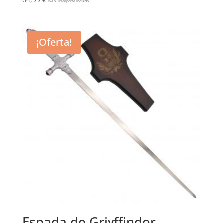
IVA y Transporte Incluido
¡Oferta!
Espada de Griyffindor