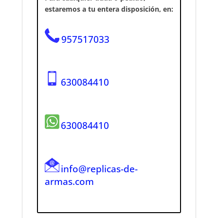
estaremos a tu entera disposición, en:
957517033
630084410
630084410
info@replicas-de-
armas.com