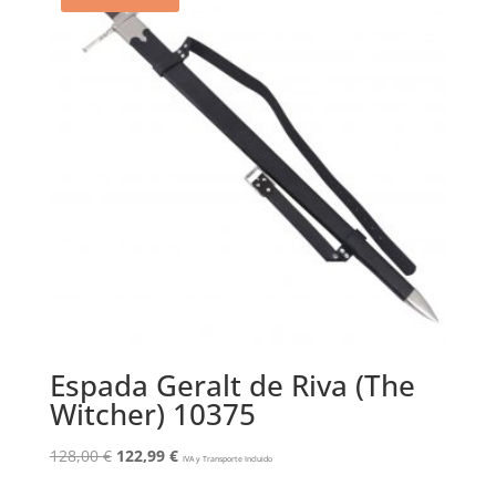
Espada Geralt de Riva (The
Witcher) 10375
El
El
128,00
€
122,99
€
IVA y Transporte Incluido
precio
precio