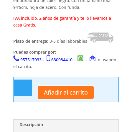
empuñadura de color negro. Con un tamaño total
94’5cm, hoja de acero. Con funda.
IVA incluido, 2 años de garantía y te lo llevamos a
casa Gratis.
Plazo de entrega:
3-5 días laborables
Puedes comprar por:
957517033
-
630084410
-
-
o usando
el carrito.
Espada
fantástica
Añadir al carrito
S3003
cantidad
Descripción