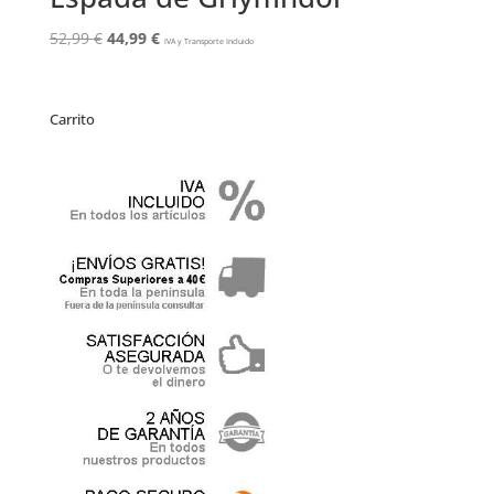
El
El
52,99
€
44,99
€
IVA y Transporte Incluido
precio
precio
original
actual
era:
es:
Carrito
52,99 €.
44,99 €.