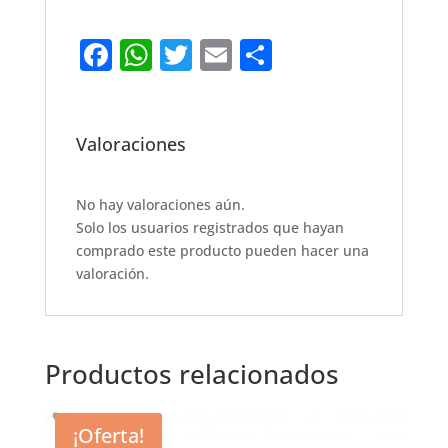
F
W
T
E
S
a
h
w
m
h
c
at
it
ai
ar
e
s
te
l
e
Valoraciones
b
A
r
o
p
No hay valoraciones aún.
Solo los usuarios registrados que hayan
o
p
comprado este producto pueden hacer una
k
valoración.
Productos relacionados
¡Oferta!