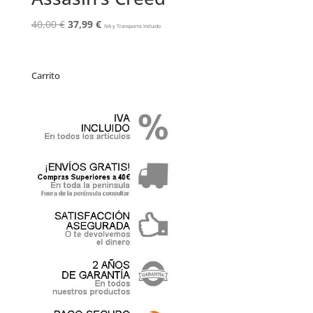
El
El
40,00
€
37,99
€
IVA y Transporte Incluido
precio
precio
original
actual
era:
es:
Carrito
40,00 €.
37,99 €.