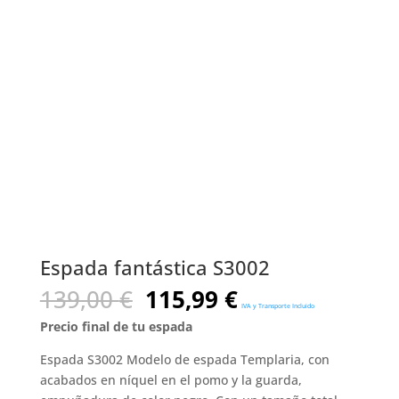
Espada fantástica S3002
El
El
139,00
€
115,99
€
IVA y Transporte Incluido
precio
precio
Precio final de tu espada
original
actual
era:
es:
Espada S3002 Modelo de espada Templaria, con
139,00 €.
115,99 €.
acabados en níquel en el pomo y la guarda,