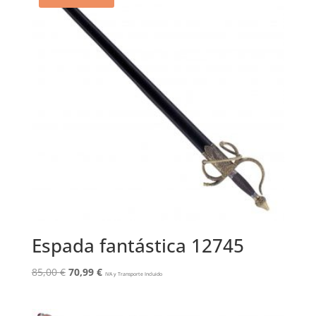
Espada fantástica 12745
El
El
85,00
€
70,99
€
IVA y Transporte Incluido
precio
precio
original
actual