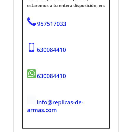
estaremos a tu entera disposición, en:
957517033
630084410
630084410
info@replicas-de-
armas.com