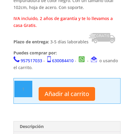
empuñadura de color negro. Con un tamaño total
102cm, hoja de acero. Con soporte.
IVA incluido, 2 años de garantía y te lo llevamos a
casa Gratis.
Plazo de entrega:
3-5 días laborables
Puedes comprar por:
957517033
-
630084410
-
-
o usando
el carrito.
Espada
fantástica
Añadir al carrito
S3002
cantidad
Descripción