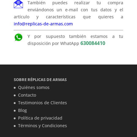
También puedes realizar tu compra
enviándonos un e-mail con tus datos y el
artículo y características que quieres a
info@replicas-de-armas.com
Y por supuesto también estamos a tu
630084410
disposición por WhatApp
SOBRE RÉPLICAS DE ARMAS
Quiénes somos
Contacto
Testimonios de Clientes
Blog
Política de privacidad
Términos y Condiciones