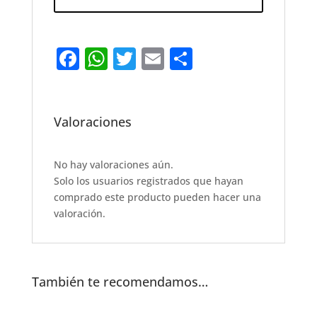
F
W
T
E
S
a
h
w
m
h
c
at
it
ai
ar
e
s
te
l
e
Valoraciones
b
A
r
o
p
No hay valoraciones aún.
Solo los usuarios registrados que hayan
o
p
comprado este producto pueden hacer una
k
valoración.
También te recomendamos…