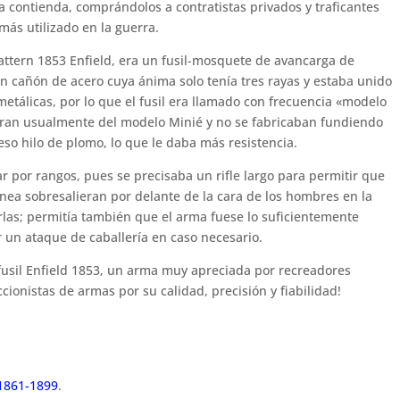
a contienda, comprándolos a contratistas privados y traficantes
más utilizado en la guerra.
attern 1853 Enfield, era un fusil-mosquete de avancarga de
 un cañón de acero cuya ánima solo tenía tres rayas y estaba unido
tálicas, por lo que el fusil era llamado con frecuencia «modelo
 eran usualmente del modelo Minié y no se fabricaban fundiendo
so hilo de plomo, lo que le daba más resistencia.
ar por rangos, pues se precisaba un rifle largo para permitir que
línea sobresalieran por delante de la cara de los hombres en la
erlas; permitía también que el arma fuese lo suficientemente
r un ataque de caballería en caso necesario.
 fusil Enfield 1853, un arma muy apreciada por recreadores
ccionistas de armas por su calidad, precisión y fiabilidad!
 1861-1899
.