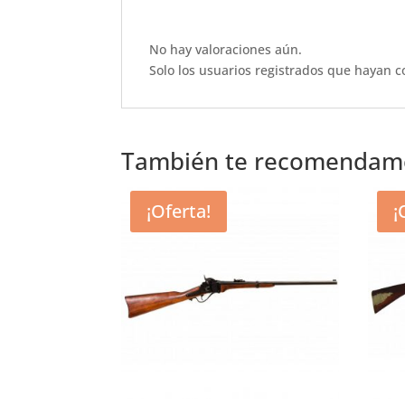
b
A
r
o
p
No hay valoraciones aún.
o
p
Solo los usuarios registrados que hayan 
k
También te recomenda
¡Oferta!
¡