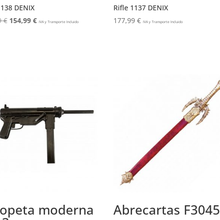
 1138 DENIX
Rifle 1137 DENIX
El
El
9
€
154,99
€
177,99
€
IVA y Transporte Incluido
IVA y Transporte Incluido
precio
precio
original
actual
era:
es:
186,99 €.
154,99 €.
copeta moderna
Abrecartas F3045