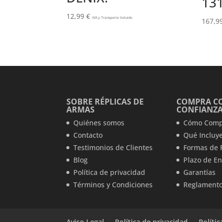
13
12,99
€
IVA y Transporte Incluido
167,9
SOBRE RÉPLICAS DE
COMPRA C
ARMAS
CONFIANZ
Quiénes somos
Cómo Comp
Contacto
Qué Incluye
Testimonios de Clientes
Formas de 
Blog
Plazo de En
Política de privacidad
Garantías
Términos y Condiciones
Reglamento
Aviso Legal
Política de privacidad
Políti