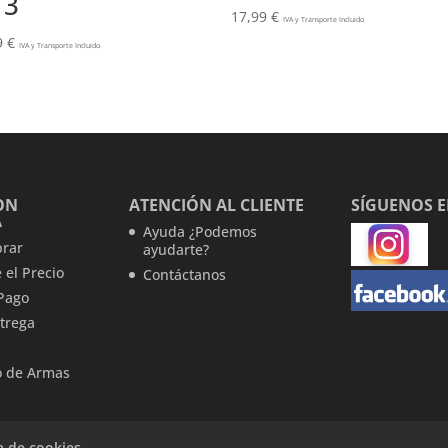
13
17,99
€
IVA y Transporte Incluido
9
€
IVA y Transporte Incluido
ON
ATENCIÓN AL CLIENTE
SÍGUENOS 
A
Ayuda ¿Podemos
rar
ayudarte?
 el Precio
Contáctanos
Pago
trega
 de Armas
ca de cookies