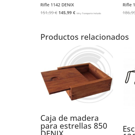
Rifle 1142 DENIX
Rifle
El
El
151,99
€
145,99
€
186,9
IVA y Transporte Incluido
precio
precio
original
actual
era:
es:
Productos relacionados
151,99 €.
145,99 €.
Caja de madera
para estrellas 850
Es
DENIX.