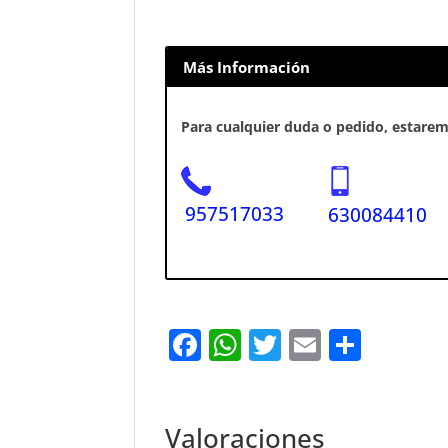
Más Información
Para cualquier duda o pedido, estaremo
957517033
630084410
F
W
T
E
S
a
h
w
m
h
c
at
it
ai
ar
e
s
te
l
e
Valoraciones