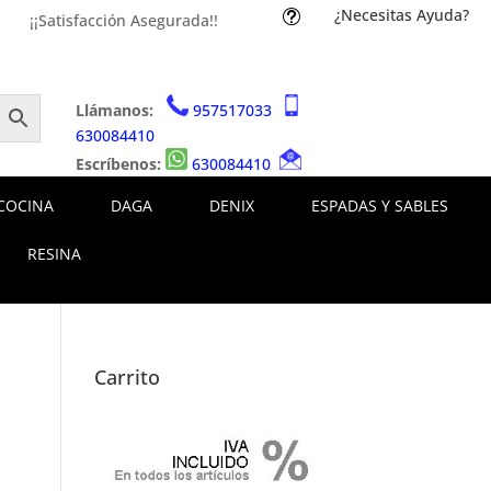
¿Necesitas Ayuda?
t
¡¡Satisfacción Asegurada!!
Llámanos:
957517033
630084410
Escríbenos:
630084410
COCINA
DAGA
DENIX
ESPADAS Y SABLES
RESINA
Carrito