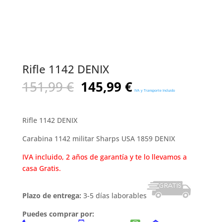
Rifle 1142 DENIX
El
El
151,99
€
145,99
€
IVA y Transporte Incluido
precio
precio
original
actual
era:
es:
Rifle 1142 DENIX
151,99 €.
145,99 €.
Carabina 1142 militar Sharps USA 1859 DENIX
IVA incluido, 2 años de garantía y te lo llevamos a
casa Gratis.
Plazo de entrega:
3-5 días laborables
Puedes comprar por: