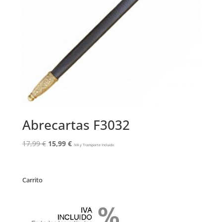
Abrecartas F3032
El
El
17,99
€
15,99
€
IVA y Transporte Incluido
precio
precio
original
actual
era:
es:
Carrito
17,99 €.
15,99 €.