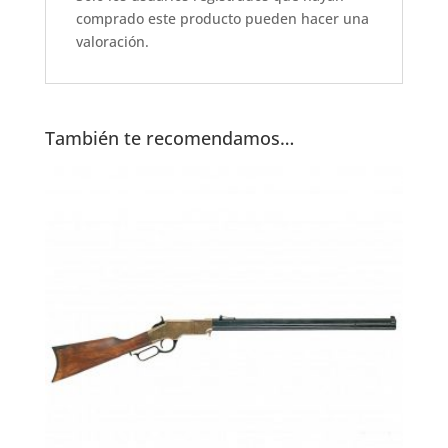
o
p
comprado este producto pueden hacer una
k
valoración.
También te recomendamos…