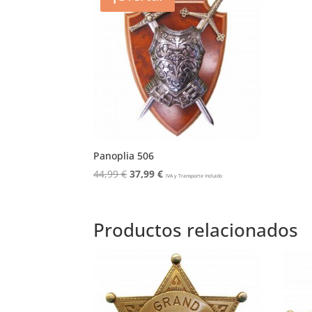
Panoplia 506
El
El
44,99
€
37,99
€
IVA y Transporte Incluido
precio
precio
original
actual
era:
es:
Productos relacionados
44,99 €.
37,99 €.