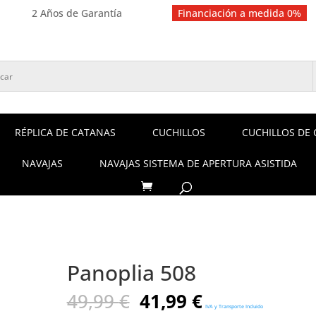
2 Años de Garantía
Financiación a medida 0%
RÉPLICA DE CATANAS
CUCHILLOS
CUCHILLOS DE 
NAVAJAS
NAVAJAS SISTEMA DE APERTURA ASISTIDA
Panoplia 508
El
El
49,99
€
41,99
€
IVA y Transporte Incluido