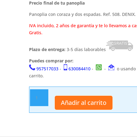
precio
precio
Precio final de tu panoplia
original
actual
era:
es:
Panoplia con coraza y dos espadas. Ref. 508. DENIX.
49,99 €.
41,99 €.
IVA incluido, 2 años de garantía y te lo llevamos a ca
Gratis.
Plazo de entrega:
3-5 días laborables
Puedes comprar por:
957517033
-
630084410
-
-
o usando 
carrito.
Panoplia
508
Añadir al carrito
cantidad