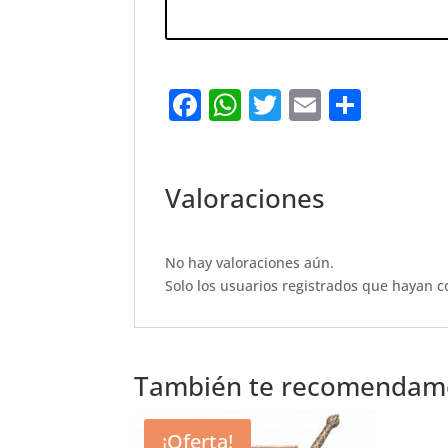
F
W
T
E
S
a
h
w
m
h
c
at
it
ai
ar
e
s
te
l
e
Valoraciones
b
A
r
o
p
No hay valoraciones aún.
o
p
Solo los usuarios registrados que hayan 
k
También te recomenda
¡Oferta!