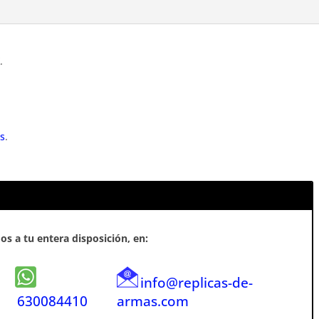
.
as
.
s a tu entera disposición, en:
info@replicas-de-
630084410
armas.com