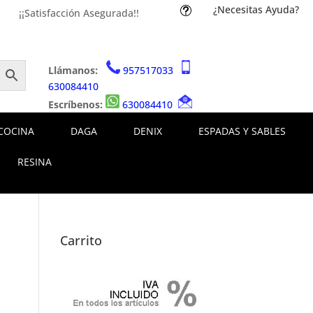
¿Necesitas Ayuda?
t
¡¡Satisfacción Asegurada!!
Llámanos:
957517033
630084410
Escríbenos:
630084410
COCINA
DAGA
DENIX
ESPADAS Y SABLES
RESINA
Carrito