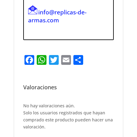
info@replicas-de-
armas.com
F
W
T
E
S
a
h
w
m
h
c
at
it
ai
ar
e
s
te
l
e
Valoraciones
b
A
r
o
p
No hay valoraciones aún.
Solo los usuarios registrados que hayan
o
p
comprado este producto pueden hacer una
k
valoración.