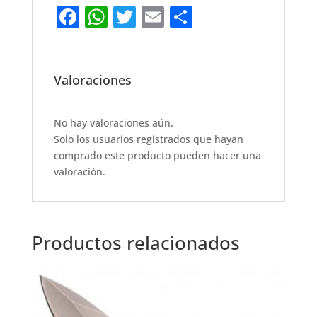
F
W
T
E
S
a
h
w
m
h
c
at
it
ai
ar
e
s
te
l
e
Valoraciones
b
A
r
o
p
No hay valoraciones aún.
Solo los usuarios registrados que hayan
o
p
comprado este producto pueden hacer una
k
valoración.
Productos relacionados