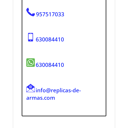
957517033
630084410
630084410
info@replicas-de-
armas.com