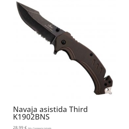
Navaja asistida Third
K1902BNS
28,99
€
IVA y Transporte Incluido