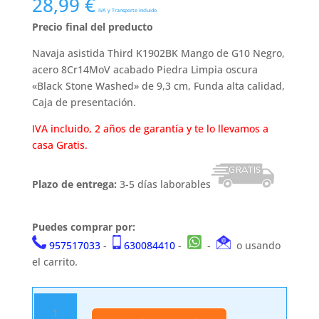
28,99
€
IVA y Transporte Incluido
Precio final del preducto
Navaja asistida Third K1902BK Mango de G10 Negro,
acero 8Cr14MoV acabado Piedra Limpia oscura
«Black Stone Washed» de 9,3 cm, Funda alta calidad,
Caja de presentación.
IVA incluido, 2 años de garantía y te lo llevamos a
casa Gratis.
Plazo de entrega:
3-5 días laborables
Puedes comprar por:
957517033
-
630084410
-
-
o usando
el carrito.
Navaja
asistida.