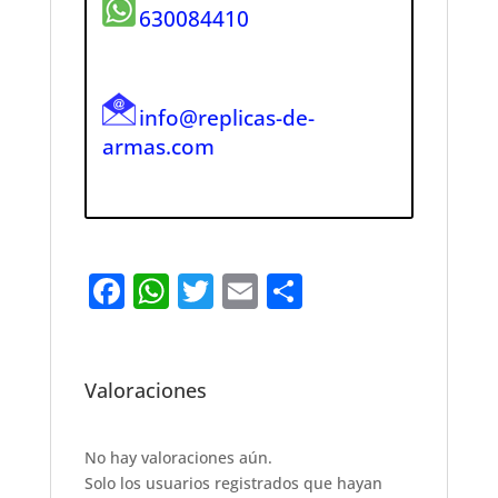
630084410
info@replicas-de-
armas.com
F
W
T
E
S
a
h
w
m
h
c
at
it
ai
ar
e
s
te
l
e
Valoraciones
b
A
r
o
p
No hay valoraciones aún.
Solo los usuarios registrados que hayan