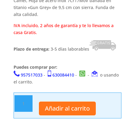
Camel, Hoja de acero inox 7Cr17MoV bañada en
titanio «Gun Grey» de 9,5 cm con sierra. Funda de
alta calidad.
IVA incluido, 2 años de garantía y te lo llevamos a
casa Gratis.
Plazo de entrega:
3-5 días laborables
Puedes comprar por:
957517033
-
630084410
-
-
o usando
el carrito.
Navaja
asistida.
Añadir al carrito
Third.
cantidad