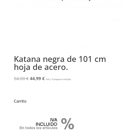
Katana negra de 101 cm
hoja de acero.
El
El
54,00
€
44,99
€
IVA y Transporte Incluido
precio
precio
original
actual
era:
es:
Carrito
54,00 €.
44,99 €.