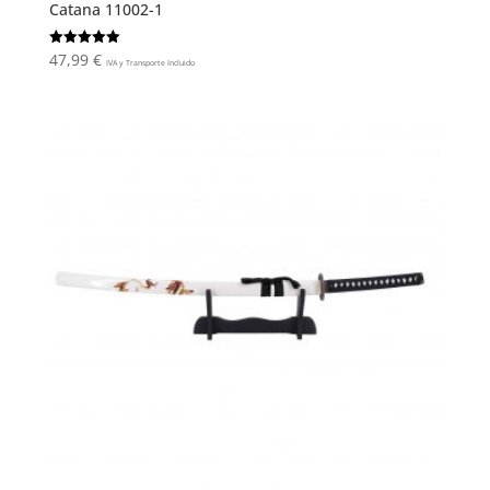
Catana 11002-1
47,99
€
Valorado
IVA y Transporte Incluido
con
5.00
de 5