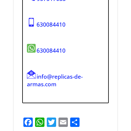
630084410
630084410
info@replicas-de-
armas.com
F
W
T
E
S