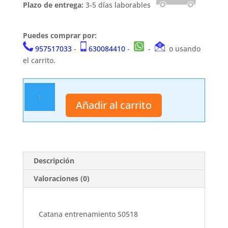
Plazo de entrega:
3-5 días laborables
Puedes comprar por:
957517033
-
630084410
-
-
o usando
el carrito.
Catana
entrenamiento
Añadir al carrito
S0518
cantidad
Descripción
Valoraciones (0)
Catana entrenamiento S0518