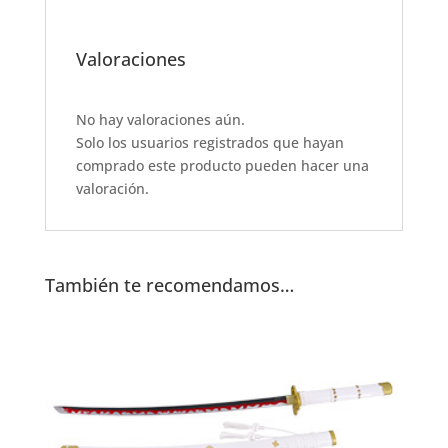
a
h
w
m
h
c
at
it
ai
ar
e
s
te
l
e
Valoraciones
b
A
r
o
p
No hay valoraciones aún.
Solo los usuarios registrados que hayan
o
p
comprado este producto pueden hacer una
k
valoración.
También te recomendamos…