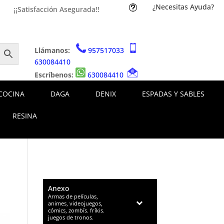
¿Necesitas Ayuda?
t
¡¡Satisfacción Asegurada!!
Llámanos:
957517033
630084410
Escríbenos:
630084410
COCINA
DAGA
DENIX
ESPADAS Y SABLES
RESINA
Anexo
–
Armas de películas,
animes, videojuegos,
cómics, zombís. fríkis.
juegos de tronos.