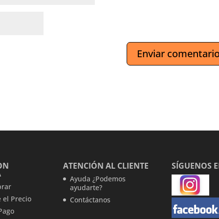
ON
ATENCIÓN AL CLIENTE
SÍGUENOS 
A
Ayuda ¿Podemos
rar
ayudarte?
 el Precio
Contáctanos
Pago