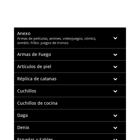
Anexo
–
Armas de películas, animes, videojuegos, cómics,
zombís. fríkis. juegos de tronos.
Armas de Fuego
Artículos de piel
Réplica de catanas
Cuchillos
Cuchillos de cocina
Daga
Denix
Espadas y Sables