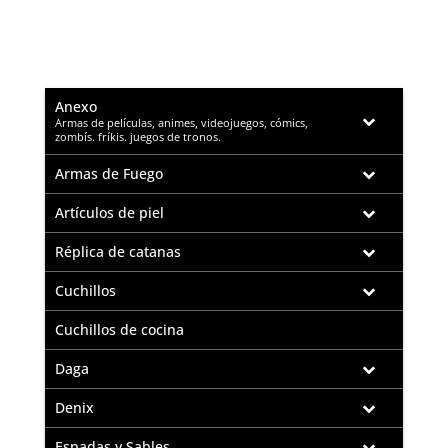
Anexo
–
Armas de películas, animes, videojuegos, cómics,
zombís. fríkis. juegos de tronos.
Armas de Fuego
Artículos de piel
Réplica de catanas
Cuchillos
Cuchillos de cocina
Daga
Denix
Espadas y Sables