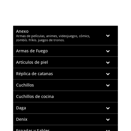
Anexo
–
Armas de películas, animes, videojuegos, cómics,
zombís. fríkis. juegos de tronos.
Armas de Fuego
Artículos de piel
Réplica de catanas
Cuchillos
Cuchillos de cocina
Daga
Denix
Espadas y Sables