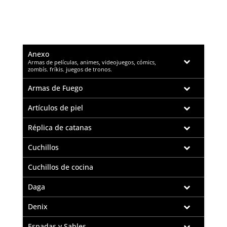
Anexo
–
Armas de películas, animes, videojuegos, cómics,
zombís. fríkis. juegos de tronos.
Armas de Fuego
Artículos de piel
Réplica de catanas
Cuchillos
Cuchillos de cocina
Daga
Denix
Espadas y Sables