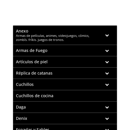
Anexo
–
Armas de películas, animes, videojuegos, cómics,
zombís. fríkis. juegos de tronos.
Armas de Fuego
Artículos de piel
Réplica de catanas
Cuchillos
Cuchillos de cocina
Daga
Denix
Espadas y Sables