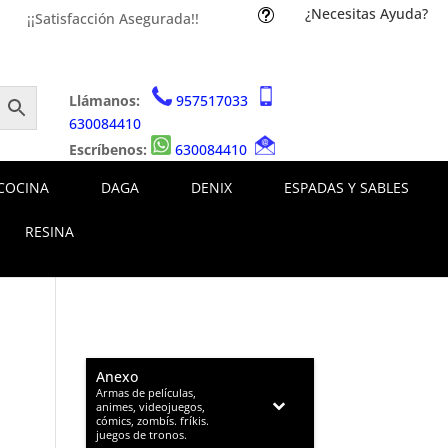
¿Necesitas Ayuda?
t
¡¡Satisfacción Asegurada!!
Llámanos:
957517033
630084410
Escríbenos:
630084410
COCINA
DAGA
DENIX
ESPADAS Y SABLES
RESINA
Anexo
–
Armas de películas,
animes, videojuegos,
cómics, zombís. fríkis.
juegos de tronos.