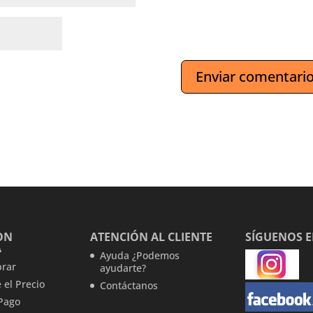
ON
ATENCIÓN AL CLIENTE
SÍGUENOS 
A
Ayuda ¿Podemos
rar
ayudarte?
 el Precio
Contáctanos
Pago