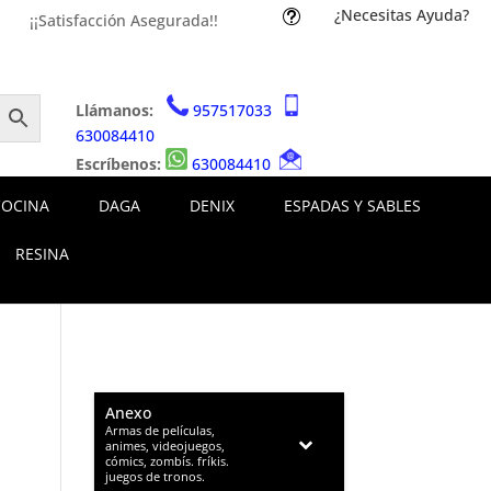
¿Necesitas Ayuda?
t
¡¡Satisfacción Asegurada!!
Llámanos:
957517033
630084410
Escríbenos:
630084410
COCINA
DAGA
DENIX
ESPADAS Y SABLES
RESINA
Anexo
–
Armas de películas,
animes, videojuegos,
cómics, zombís. fríkis.
juegos de tronos.