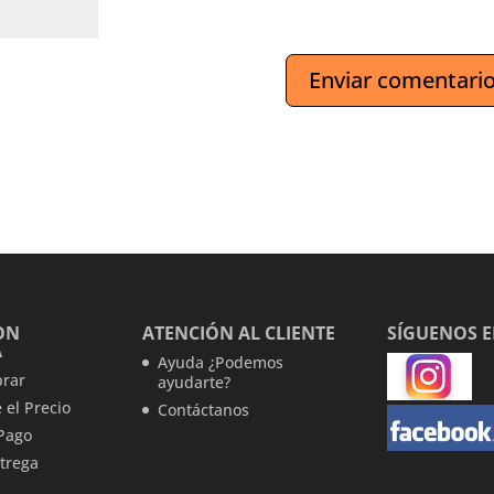
ON
ATENCIÓN AL CLIENTE
SÍGUENOS 
A
Ayuda ¿Podemos
rar
ayudarte?
 el Precio
Contáctanos
Pago
trega