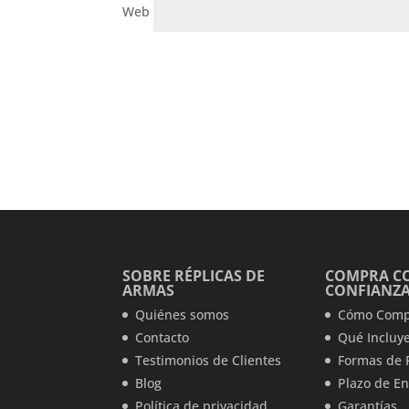
Web
SOBRE RÉPLICAS DE
COMPRA C
ARMAS
CONFIANZ
Quiénes somos
Cómo Comp
Contacto
Qué Incluye
Testimonios de Clientes
Formas de 
Blog
Plazo de En
Política de privacidad
Garantías