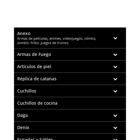
Anexo
–
Armas de películas, animes, videojuegos, cómics,
zombís. fríkis. juegos de tronos.
Armas de Fuego
Artículos de piel
Réplica de catanas
Cuchillos
Cuchillos de cocina
Daga
Denix
Espadas y Sables