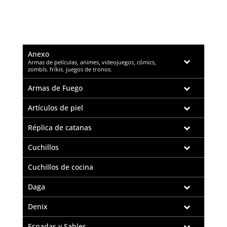
Anexo
–
Armas de películas, animes, videojuegos, cómics,
zombís. fríkis. juegos de tronos.
Armas de Fuego
Artículos de piel
Réplica de catanas
Cuchillos
Cuchillos de cocina
Daga
Denix
Espadas y Sables