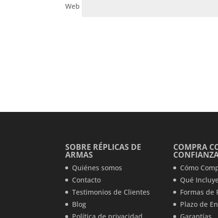
Web
SOBRE RÉPLICAS DE
COMPRA C
ARMAS
CONFIANZ
Quiénes somos
Cómo Comp
Contacto
Qué Incluye
Testimonios de Clientes
Formas de 
Blog
Plazo de En
Política de privacidad
Garantías