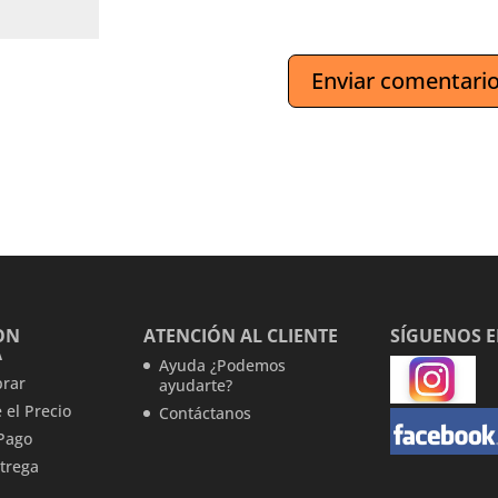
ON
ATENCIÓN AL CLIENTE
SÍGUENOS 
A
Ayuda ¿Podemos
rar
ayudarte?
 el Precio
Contáctanos
Pago
trega