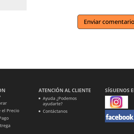
ON
ATENCIÓN AL CLIENTE
SÍGUENOS 
A
Ayuda ¿Podemos
rar
ayudarte?
 el Precio
Contáctanos
Pago
trega