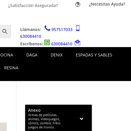
¿Necesitas Ayuda?
t
¡¡Satisfacción Asegurada!!
Llámanos:
957517033
630084410
Escríbenos:
630084410
COCINA
DAGA
DENIX
ESPADAS Y SABLES
RESINA
Anexo
–
Armas de películas,
animes, videojuegos,
cómics, zombís. fríkis.
juegos de tronos.