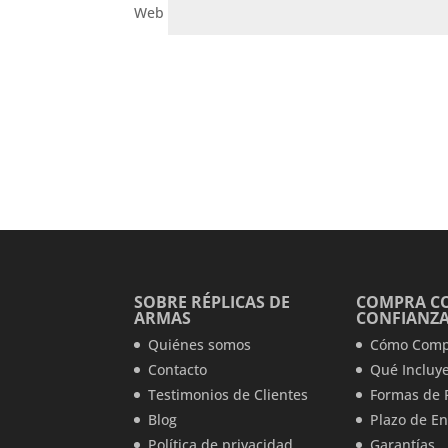
Web
SOBRE RÉPLICAS DE
COMPRA C
ARMAS
CONFIANZ
Quiénes somos
Cómo Comp
Contacto
Qué Incluye
Testimonios de Clientes
Formas de 
Blog
Plazo de En
Política de privacidad
Garantías