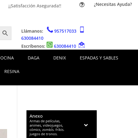
¿Necesitas Ayuda?
t
¡¡Satisfacción Asegurada!!
Llámanos:
957517033
630084410
Escríbenos:
630084410
COCINA
DAGA
DENIX
ESPADAS Y SABLES
RESINA
Anexo
–
Armas de películas,
animes, videojuegos,
cómics, zombís. fríkis.
juegos de tronos.