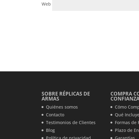
Web
SOBRE RÉPLICAS DE
COMPRA C
ARMAS
CONFIANZ
Quiénes somos
Cómo Comp
Contacto
Qué Incluye
Testimonios de Clientes
Formas de 
Blog
Plazo de En
Política de privacidad
Garantías