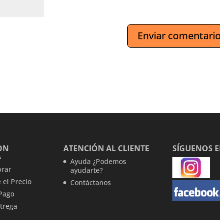
ON
ATENCIÓN AL CLIENTE
SÍGUENOS 
A
Ayuda ¿Podemos
rar
ayudarte?
 el Precio
Contáctanos
Pago
trega