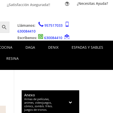
¿Necesitas Ayuda?
t
¡¡Satisfacción Asegurada!!
Llámanos:
957517033
630084410
Escríbenos:
630084410
COCINA
DAGA
DENIX
ESPADAS Y SABLES
RESINA
Anexo
–
Armas de películas,
animes, videojuegos,
cómics, zombís. fríkis.
juegos de tronos.