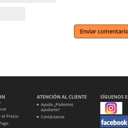
ON
ATENCIÓN AL CLIENTE
SÍGUENOS 
A
Ayuda ¿Podemos
rar
ayudarte?
 el Precio
Contáctanos
Pago