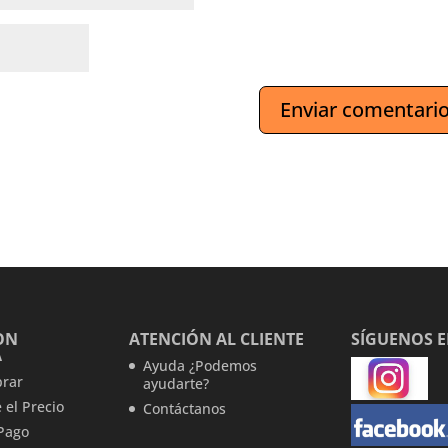
ON
ATENCIÓN AL CLIENTE
SÍGUENOS 
A
Ayuda ¿Podemos
rar
ayudarte?
 el Precio
Contáctanos
Pago