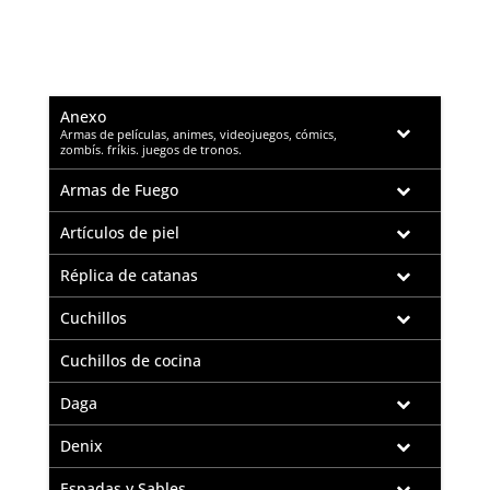
Anexo
–
Armas de películas, animes, videojuegos, cómics,
zombís. fríkis. juegos de tronos.
Armas de Fuego
Artículos de piel
Réplica de catanas
Cuchillos
Cuchillos de cocina
Daga
Denix
Espadas y Sables