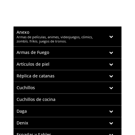
Anexo
–
Armas de películas, animes, videojuegos, cómics,
zombís. fríkis. juegos de tronos.
Armas de Fuego
Artículos de piel
Réplica de catanas
Cuchillos
Cuchillos de cocina
Daga
Denix
Espadas y Sables