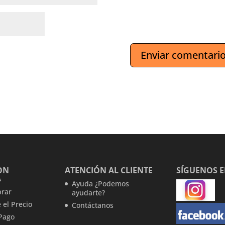
ON
ATENCIÓN AL CLIENTE
SÍGUENOS 
A
Ayuda ¿Podemos
rar
ayudarte?
 el Precio
Contáctanos
Pago