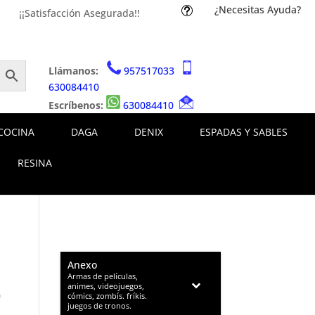
¿Necesitas Ayuda?
t
¡¡Satisfacción Asegurada!!
Llámanos:
957517033
630084410
Escríbenos:
630084410
COCINA
DAGA
DENIX
ESPADAS Y SABLES
RESINA
Anexo
–
Armas de películas,
animes, videojuegos,
cómics, zombís. fríkis.
juegos de tronos.