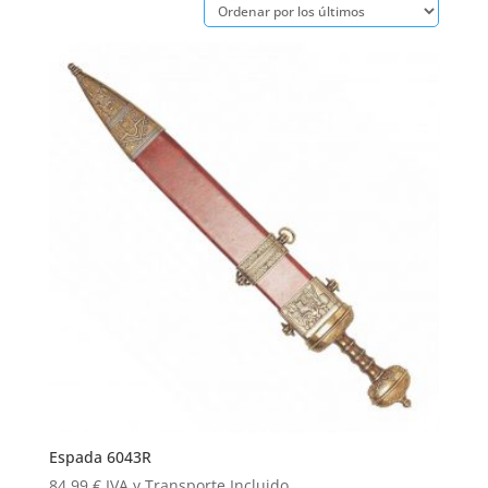
los
últimos
Espada 6043R
84,99
€
IVA y Transporte Incluido