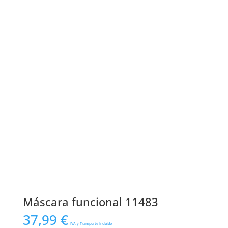
Máscara funcional 11483
37,99
€
IVA y Transporte Incluido