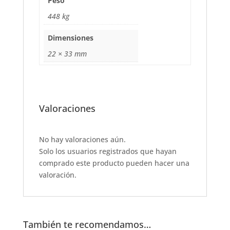
Peso
o
p
448 kg
o
p
Dimensiones
k
22 × 33 mm
Valoraciones
No hay valoraciones aún.
Solo los usuarios registrados que hayan
comprado este producto pueden hacer una
valoración.
También te recomendamos…