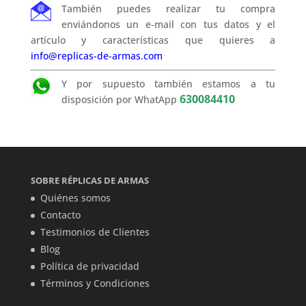
También puedes realizar tu compra
enviándonos un e-mail con tus datos y el
artículo y características que quieres a
info@replicas-de-armas.com
Y por supuesto también estamos a tu
630084410
disposición por WhatApp
SOBRE RÉPLICAS DE ARMAS
Quiénes somos
Contacto
Testimonios de Clientes
Blog
Política de privacidad
Términos y Condiciones